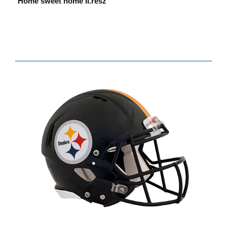
Home sweet home II.rész