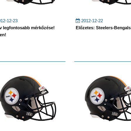
12-12-23
2012-12-22
v legfontosabb mérkőzése!
Előzetes: Steelers-Bengals
en!