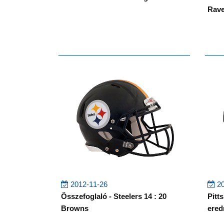
Rav
2012-11-26
20
Összefoglaló - Steelers 14 : 20
Pitt
Browns
ered