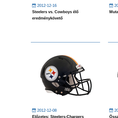
2012-12-16
20
Steelers vs. Cowboys élő
Muta
eredménykövető
2012-12-08
20
Előzetes: Steelers-Chargers
Össz