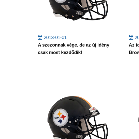
2013-01-01
20
A szezonnak vége, de az új idény
Az i
csak most kezdődik!
Brow