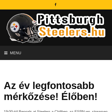
MENU
Az év legfontosabb
mérkőzése! Élőben!
19:00-tól Bengals at Steelers a Chiliben, az ESPN-en, streamen