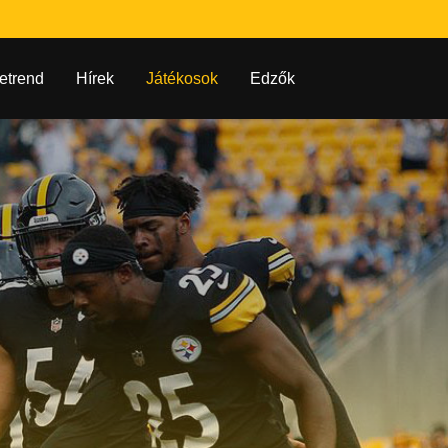
etrend
Hírek
Játékosok
Edzők