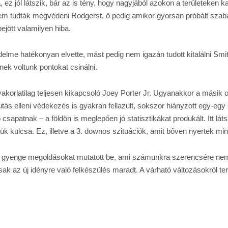
z jól látszik, bár az is tény, hogy nagyjából azokon a területeken k
m tudták megvédeni Rodgerst, ő pedig amikor gyorsan próbált szabad
ejött valamilyen hiba.
elme hatékonyan elvette, mást pedig nem igazán tudott kitalálni Smi
ek voltunk pontokat csinálni.
yakorlatilag teljesen kikapcsoló Joey Porter Jr. Ugyanakkor a másik ol
futás elleni védekezés is gyakran fellazult, sokszor hiányzott egy-e
csapatnak – a földön is meglepően jó statisztikákat produkált. Itt lá
ük kulcsa. Ez, illetve a 3. downos szituációk, amit bőven nyertek min
ten gyenge megoldásokat mutatott be, ami számunkra szerencsére ne
ak az új idényre való felkészülés maradt. A várható változásokról