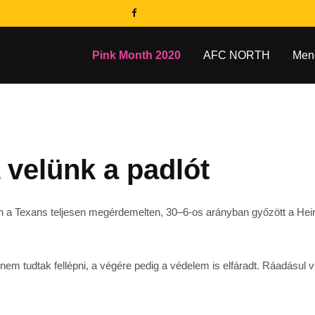
Pink Month 2020
AFC NORTH
Men
 velünk a padlót
n a Texans teljesen megérdemelten, 30–6-os arányban győzött a Heinz
 tudtak fellépni, a végére pedig a védelem is elfáradt. Ráadásul vo