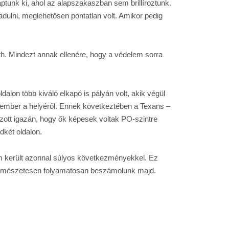
aptunk ki, ahol az alapszakaszban sem brillíroztunk.
ulni, meglehetősen pontatlan volt. Amikor pedig
th. Mindezt annak ellenére, hogy a védelem sorra
dalon több kiváló elkapó is pályán volt, akik végül
gy ember a helyéről. Ennek következtében a Texans –
tszott igazán, hogy ők képesek voltak PO-szintre
dkét oldalon.
m került azonnal súlyos következményekkel. Ez
 természetesen folyamatosan beszámolunk majd.