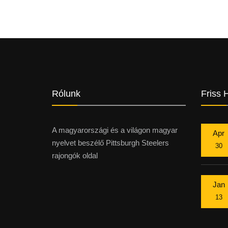
Rólunk
Friss 
A magyarországi és a világon magyar
Apr
nyelvet beszélő Pittsburgh Steelers
30
rajongók oldal
Jan
13