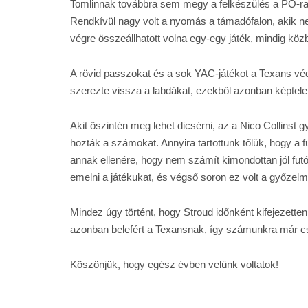
Tomlinnak továbbra sem megy a felkészülés a PO-ra, e
Rendkívül nagy volt a nyomás a támadófalon, akik ne
végre összeállhatott volna egy-egy játék, mindig közb
A rövid passzokat és a sok YAC-játékot a Texans véd
szerezte vissza a labdákat, ezekből azonban képtelen
Akit őszintén meg lehet dicsérni, az a Nico Collinst g
hozták a számokat. Annyira tartottunk tőlük, hogy a 
annak ellenére, hogy nem számít kimondottan jól futó 
emelni a játékukat, és végső soron ez volt a győzelm
Mindez úgy történt, hogy Stroud időnként kifejezet
azonban belefért a Texansnak, így számunkra már cs
Köszönjük, hogy egész évben velünk voltatok!