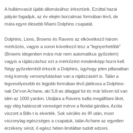
A hullámvasút újabb állomásához érkeztünk. Ezúttal hazai
pályán fogadjuk, az év elején borzalmas formában lévő, de
mára egyre élesebb Miami Dolphins csapatát.
Dolphins, Lions, Browns és Ravens az elkövetkező három
mérkőzés, vagyis a soron következő lesz a “legnyerhetőbb”
(Browns idegenben mára már nem automatikus győzelem)
vagyis a rájátszáshoz ezt a mérkőzést mindenképp hozni kell.
Négy győzelemből érkezik a Dolphins, úgyhogy jelen pillanatban
még komoly versenyfutásban van a rájátszásért is. Talán a
legvesélyesebb és legjobb formában lévő játékosa a Dolphins-
nak De’von Achane, aki 5,8-as átlaggal fut és már bőven túl van
idén az 1000 yardon. Utoljára a Ravens tudta megállítani őket,
egy elég határozott vereséget mérve a floridai gárdára. Azóta
viszont a Bills-t is elverték. Sok sérülés és IR után, most
viszonylag egészséges a csapatuk, talán Achane az egyetlen
érzékeny sérüt, ő egész héten limitáltan tudott edzeni.