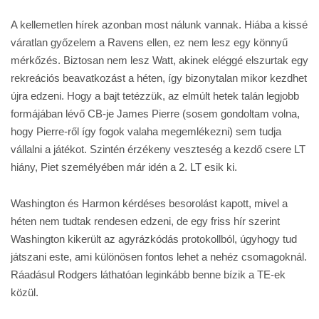
A kellemetlen hírek azonban most nálunk vannak. Hiába a kissé
váratlan győzelem a Ravens ellen, ez nem lesz egy könnyű
mérkőzés. Biztosan nem lesz Watt, akinek eléggé elszurtak egy
rekreációs beavatkozást a héten, így bizonytalan mikor kezdhet
újra edzeni. Hogy a bajt tetézzük, az elmúlt hetek talán legjobb
formájában lévő CB-je James Pierre (sosem gondoltam volna,
hogy Pierre-ről így fogok valaha megemlékezni) sem tudja
vállalni a játékot. Szintén érzékeny veszteség a kezdő csere LT
hiány, Piet személyében már idén a 2. LT esik ki.
Washington és Harmon kérdéses besorolást kapott, mivel a
héten nem tudtak rendesen edzeni, de egy friss hír szerint
Washington kikerült az agyrázkódás protokollból, úgyhogy tud
játszani este, ami különösen fontos lehet a nehéz csomagoknál.
Ráadásul Rodgers láthatóan leginkább benne bízik a TE-ek
közül.