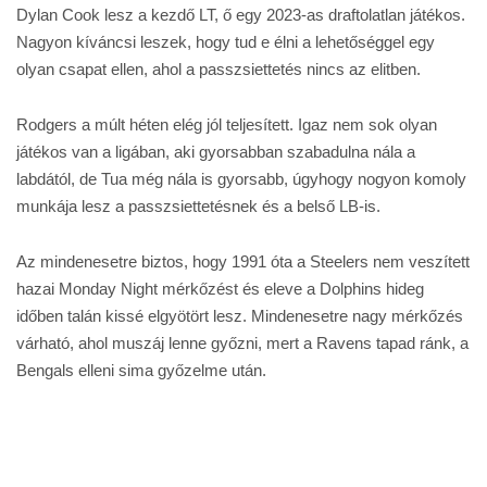
Dylan Cook lesz a kezdő LT, ő egy 2023-as draftolatlan játékos.
Nagyon kíváncsi leszek, hogy tud e élni a lehetőséggel egy
olyan csapat ellen, ahol a passzsiettetés nincs az elitben.
Rodgers a múlt héten elég jól teljesített. Igaz nem sok olyan
játékos van a ligában, aki gyorsabban szabadulna nála a
labdától, de Tua még nála is gyorsabb, úgyhogy nogyon komoly
munkája lesz a passzsiettetésnek és a belső LB-is.
Az mindenesetre biztos, hogy 1991 óta a Steelers nem veszített
hazai Monday Night mérkőzést és eleve a Dolphins hideg
időben talán kissé elgyötört lesz. Mindenesetre nagy mérkőzés
várható, ahol muszáj lenne győzni, mert a Ravens tapad ránk, a
Bengals elleni sima győzelme után.