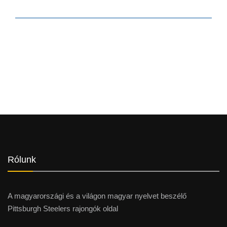
Rólunk
A magyarországi és a világon magyar nyelvet beszélő
Pittsburgh Steelers rajongók oldal