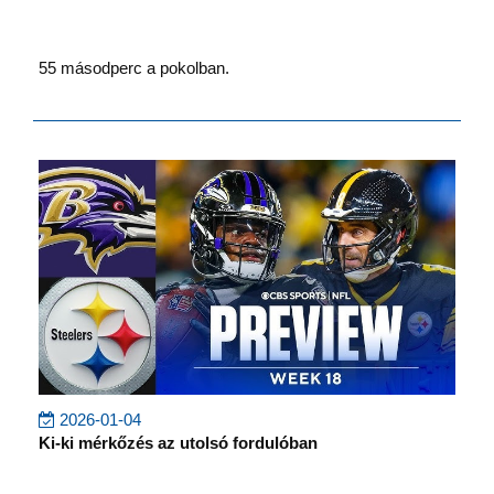
55 másodperc a pokolban.
2026-01-04
Ki-ki mérkőzés az utolsó fordulóban