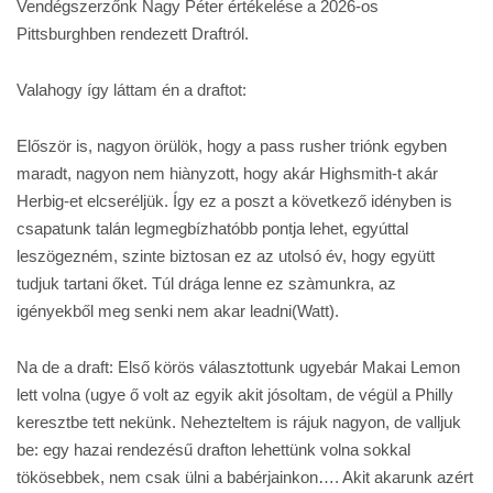
Vendégszerzőnk Nagy Péter értékelése a 2026-os
Pittsburghben rendezett Draftról.
Valahogy így láttam én a draftot:
Először is, nagyon örülök, hogy a pass rusher triónk egyben
maradt, nagyon nem hiànyzott, hogy akár Highsmith-t akár
Herbig-et elcseréljük. Így ez a poszt a következő idényben is
csapatunk talán legmegbízhatóbb pontja lehet, egyúttal
leszögezném, szinte biztosan ez az utolsó év, hogy együtt
tudjuk tartani őket. Túl drága lenne ez szàmunkra, az
igényekből meg senki nem akar leadni(Watt).
Na de a draft: Első körös választottunk ugyebár Makai Lemon
lett volna (ugye ő volt az egyik akit jósoltam, de végül a Philly
keresztbe tett nekünk. Nehezteltem is rájuk nagyon, de valljuk
be: egy hazai rendezésű drafton lehettünk volna sokkal
tökösebbek, nem csak ülni a babérjainkon…. Akit akarunk azért