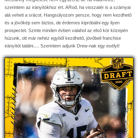
szerintem az irányítókhoz ért. ARod, ha visszatér is a szárnyai
alá veheti a sràcot. Hangsúlyozom persze, hogy nem kezdhető
és a jövőkép sem biztos, de érdemes kipróbálni egy ilyen
prospectet. Szinte minden évben valahol az első kör közepén
húzunk, ott már nehéz egyből kezdhető, jövőbeli franchise
irànyítót találni…. Szerintem adjunk Drew-nak egy esélyt!