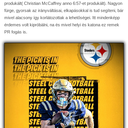
produkált( Christian McCaffrey anno 6:57-et produkált). Nagyon
fürge, gyorsak az irányváltásai, elkapásokkal is tud segíteni, bár
mivel alacsony így korlátozottak a lehetőségei. Itt mindenképp
érdemes volt kipróbàlni, na és mivel helyi ès katona ez remek
PR fogás is.