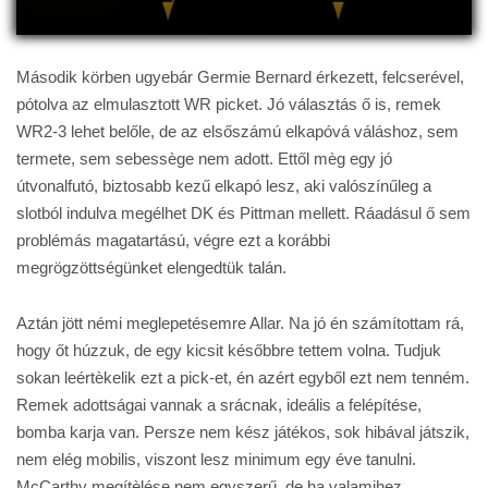
Második körben ugyebár Germie Bernard érkezett, felcserével,
pótolva az elmulasztott WR picket. Jó választás ő is, remek
WR2-3 lehet belőle, de az elsőszámú elkapóvá váláshoz, sem
termete, sem sebessège nem adott. Ettől mèg egy jó
útvonalfutó, biztosabb kezű elkapó lesz, aki valószínűleg a
slotból indulva megélhet DK és Pittman mellett. Ráadásul ő sem
problémás magatartású, végre ezt a korábbi
megrögzöttségünket elengedtük talán.
Aztán jött némi meglepetésemre Allar. Na jó én számítottam rá,
hogy őt húzzuk, de egy kicsit későbbre tettem volna. Tudjuk
sokan leértèkelik ezt a pick-et, én azért egyből ezt nem tenném.
Remek adottságai vannak a srácnak, ideális a felépítése,
bomba karja van. Persze nem kész játékos, sok hibával játszik,
nem elég mobilis, viszont lesz minimum egy éve tanulni.
McCarthy megítèlése nem egyszerű, de ha valamihez,