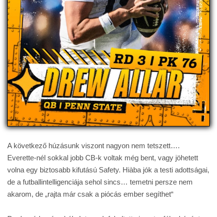
A következő húzásunk viszont nagyon nem tetszett….
Everette-nél sokkal jobb CB-k voltak még bent, vagy jöhetett
volna egy biztosabb kifutású Safety. Hiàba jók a testi adottságai,
de a futballintelligenciája sehol sincs… temetni persze nem
akarom, de „rajta már csak a piócás ember segíthet“