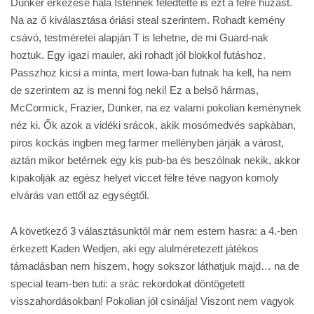
Dunker érkezése hála Istennek feledtette is ezt a félre húzást.
Na az ő kiválasztása óriási steal szerintem. Rohadt kemény
csávó, testméretei alapján T is lehetne, de mi Guard-nak
hoztuk. Egy igazi mauler, aki rohadt jól blokkol futáshoz.
Passzhoz kicsi a minta, mert Iowa-ban futnak ha kell, ha nem
de szerintem az is menni fog neki! Ez a belső hármas,
McCormick, Frazier, Dunker, na ez valami pokolian keménynek
néz ki. Ők azok a vidéki srácok, akik mosómedvés sapkàban,
piros kockás ingben meg farmer mellényben járják a várost,
aztán mikor betérnek egy kis pub-ba és beszólnak nekik, akkor
kipakolják az egész helyet viccet félre téve nagyon komoly
elvárás van ettől az egységtől.
A következő 3 választásunktól már nem estem hasra: a 4.-ben
érkezett Kaden Wedjen, aki egy alulméretezett játékos
támadásban nem hiszem, hogy sokszor láthatjuk majd… na de
special team-ben tuti: a sràc rekordokat döntögetett
visszahordásokban! Pokolian jól csinálja! Viszont nem vagyok