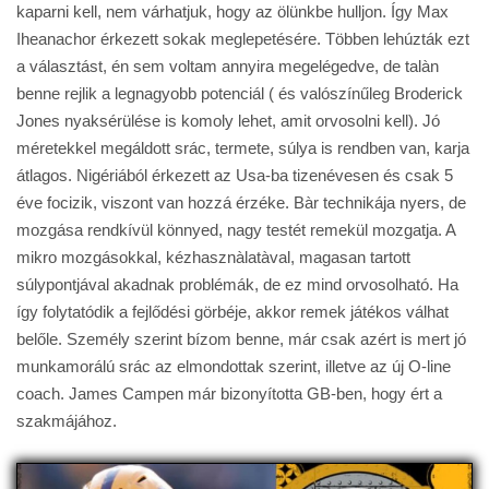
kaparni kell, nem várhatjuk, hogy az ölünkbe hulljon. Így Max
Iheanachor érkezett sokak meglepetésére. Többen lehúzták ezt
a választást, én sem voltam annyira megelégedve, de talàn
benne rejlik a legnagyobb potenciál ( és valószínűleg Broderick
Jones nyaksérülése is komoly lehet, amit orvosolni kell). Jó
méretekkel megáldott srác, termete, súlya is rendben van, karja
átlagos. Nigériából érkezett az Usa-ba tizenévesen és csak 5
éve focizik, viszont van hozzá érzéke. Bàr technikája nyers, de
mozgása rendkívül könnyed, nagy testét remekül mozgatja. A
mikro mozgásokkal, kézhasznàlatàval, magasan tartott
súlypontjával akadnak problémák, de ez mind orvosolható. Ha
így folytatódik a fejlődési görbéje, akkor remek játékos válhat
belőle. Személy szerint bízom benne, már csak azért is mert jó
munkamorálú srác az elmondottak szerint, illetve az új O-line
coach. James Campen már bizonyította GB-ben, hogy ért a
szakmájához.