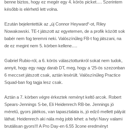
benne biztos, hogy ez megér egy 4. körös picket…. Szerintem
később is elérhető lett volna.
Ezután bejelentettük az „új Connor Heyward“-ot, Riley
Nowakowski. TE-t játszott az egyetemen, de a profik között sok
babér nem fog teremni neki. Valószínűleg FB-t fog játszani, na
de ez megint nem 5. körben kellene….
Gabriel Rubio-ról, a 6. körös választottunkról sokat nem tudok,
annyit, hogy egy nagy darab DT, meg, hogy a ‘25-ös szezonban
6 meccset játszott csak, aztán lesérült. Valószínűleg Practice
Squad-ban fog tagja lesz csak.
Aztán a 7. körben végre érkeztek reményt keltő arcok. Robert
Spears-Jennings S-be, Eli Heidenrech RB-be. Jennings jó
méretű, gyors játékos, van tapasztalata is, jó edző mellett pályát
láthat. Heidenrech aki nála még jobb lehet: a helyi Navy valami
brutálisan gyors!!! A Pro Day-en 6.55 3cone eredményt