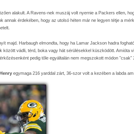
en alakult. A Ravens-nek muszáj volt nyernie a Packers ellen, hogy
k annak érdekében, hogy az utolsó héten már ne legyen tétje a mér
etelt.
ányít majd. Harbaugh elmondta, hogy ha Lamar Jackson hadra fogható
özött vádli, térd, boka vagy hát sérülésekkel küszködött. Amióta vi
érkőzésenként pedig tőle egyáltalán nem megszokott módon "csak" 21
 Henry
egymaga 216 yarddal zárt, 36-szor volt a kezében a labda ami