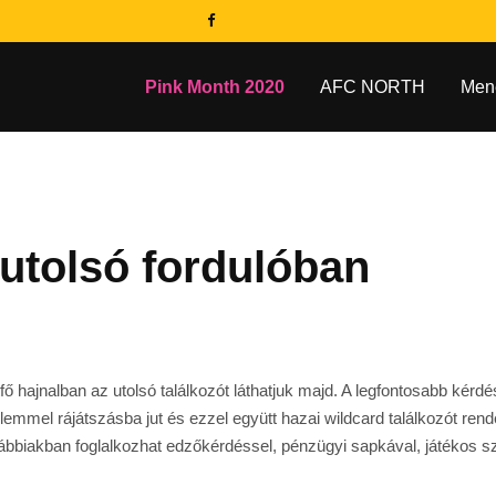
Pink Month 2020
AFC NORTH
Men
 utolsó fordulóban
étfő hajnalban az utolsó találkozót láthatjuk majd. A legfontosabb kér
lemmel rájátszásba jut és ezzel együtt hazai wildcard találkozót ren
ábbiakban foglalkozhat edzőkérdéssel, pénzügyi sapkával, játékos s