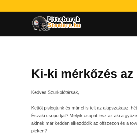
Ki-ki mérkőzés az
Kedves Szurkolótársak,
Kettőt pislogtunk és már el is telt az alapszakasz, h
Északi csoportját? Melyik csapat lesz az aki a győze
akinek már kedden elkezdődik az offszezon és a tov
picken?