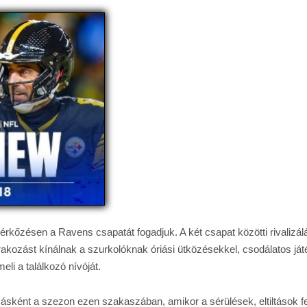
érkőzésen a Ravens csapatát fogadjuk. A két csapat közötti rivalizá
órakozást kínálnak a szurkolóknak óriási ütközésekkel, csodálatos 
eli a találkozó nívóját.
sként a szezon ezen szakaszában, amikor a sérülések, eltiltások felü