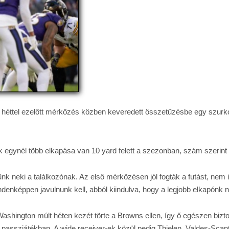
ét héttel ezelőtt mérkőzés közben keveredett összetűzésbe egy szurkoló
 egynél több elkapása van 10 yard felett a szezonban, szám szerint k
k neki a találkozónak. Az első mérkőzésen jól fogták a futást, nem 
indenképpen javulnunk kell, abból kiindulva, hogy a legjobb elkapónk 
 Washington múlt héten kezét törte a Browns ellen, így ő egészen bizto
sszjátékban. A wide receiver-ek közül pedig Thielen, Valdes-Scantli