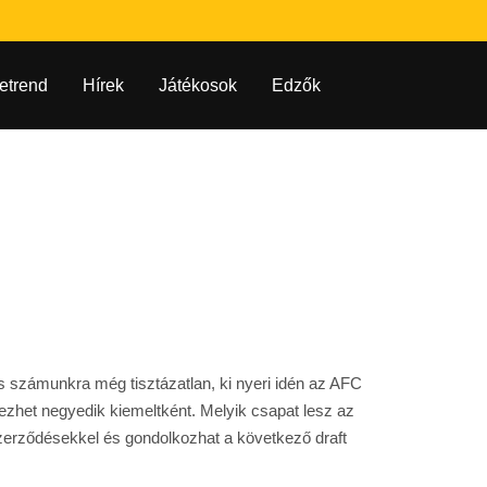
etrend
Hírek
Játékosok
Edzők
dés számunkra még tisztázatlan, ki nyeri idén az AFC
dezhet negyedik kiemeltként. Melyik csapat lesz az
zerződésekkel és gondolkozhat a következő draft