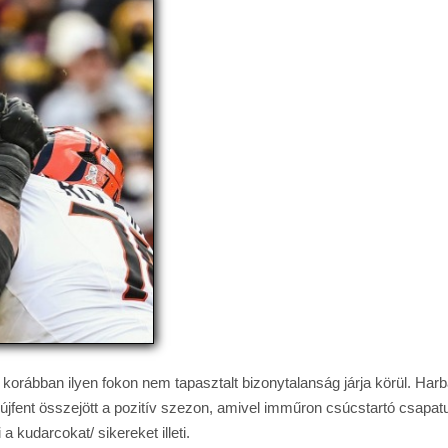
korábban ilyen fokon nem tapasztalt bizonytalanság járja körül. Harba
 újfent összejött a pozitív szezon, amivel imműron csúcstartó csapa
a kudarcokat/ sikereket illeti.