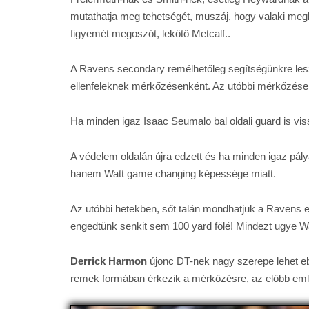
mutathatja meg tehetségét, muszáj, hogy valaki meg
figyemét megoszót, lekötő Metcalf..
A Ravens secondary remélhetőleg segítségünkre lesz
ellenfeleknek mérkőzésenként. Az utóbbi mérkőzése
Ha minden igaz Isaac Seumalo bal oldali guard is viss
A védelem oldalán újra edzett és ha minden igaz pály
hanem Watt game changing képessége miatt.
Az utóbbi hetekben, sőt talán mondhatjuk a Ravens 
engedtünk senkit sem 100 yard fölé! Mindezt ugye Watt
Derrick Harmon
újonc DT-nek nagy szerepe lehet ebb
remek formában érkezik a mérkőzésre, az előbb említ