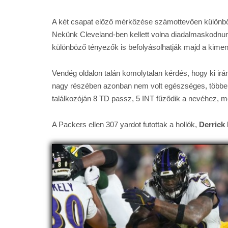
A két csapat előző mérkőzése számottevően különböző
Nekünk Cleveland-ben kellett volna diadalmaskodnun
különböző tényezők is befolyásolhatják majd a kimen
Vendég oldalon talán komolytalan kérdés, hogy ki ir
nagy részében azonban nem volt egészséges, többek k
találkozóján 8 TD passz, 5 INT fűződik a nevéhez, m
A Packers ellen 307 yardot futottak a hollók,
Derrick