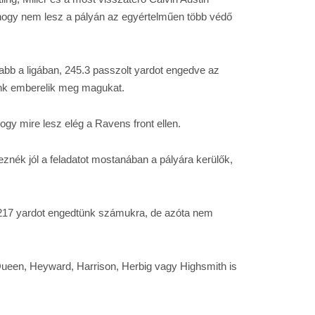
 hogy nem lesz a pályán az egyértelműen több védő
bb a ligában, 245.3 passzolt yardot engedve az
ünk emberelik meg magukat.
ogy mire lesz elég a Ravens front ellen.
eznék jól a feladatot mostanában a pályára kerülők,
y 217 yardot engedtünk számukra, de azóta nem
 Queen, Heyward, Harrison, Herbig vagy Highsmith is