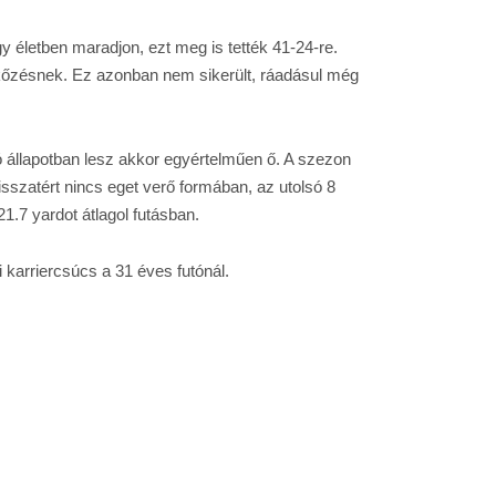
 életben maradjon, ezt meg is tették 41-24-re.
kőzésnek. Ez azonban nem sikerült, ráadásul még
 állapotban lesz akkor egyértelműen ő. A szezon
sszatért nincs eget verő formában, az utolsó 8
.7 yardot átlagol futásban.
 karriercsúcs a 31 éves futónál.