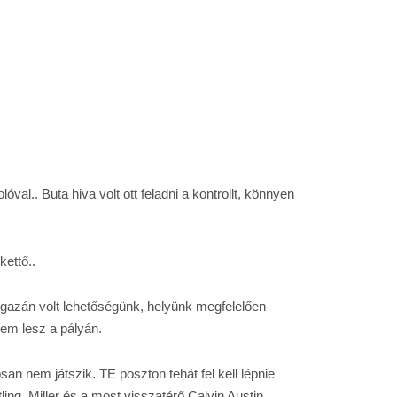
val.. Buta hiva volt ott feladni a kontrollt, könnyen
ettő..
igazán volt lehetőségünk, helyünk megfelelően
nem lesz a pályán.
san nem játszik. TE poszton tehát fel kell lépnie
ng, Miller és a most visszatérő Calvin Austin