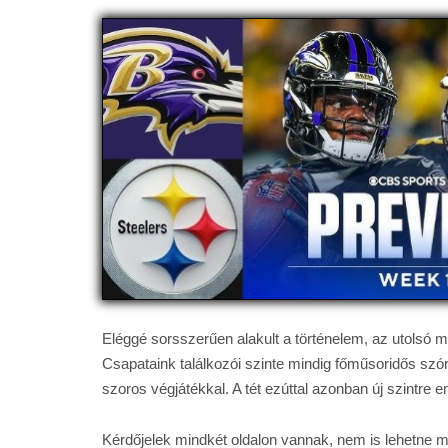
Eléggé sorsszerűen alakult a történelem, az utolsó m
Csapataink találkozói szinte mindig főműsoridős sz
szoros végjátékkal. A tét ezúttal azonban új szintre em
Kérdőjelek mindkét oldalon vannak, nem is lehetne má