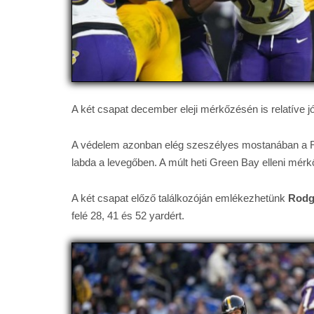
A két csapat december eleji mérkőzésén is relatíve jó
A védelem azonban elég szeszélyes mostanában a Rave
labda a levegőben. A múlt heti Green Bay elleni mér
A két csapat előző találkozóján emlékezhetünk
Rodg
felé 28, 41 és 52 yardért.