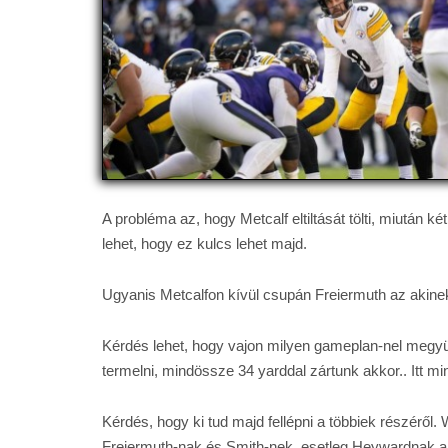
A probléma az, hogy Metcalf eltiltását tölti, miután k
lehet, hogy ez kulcs lehet majd.
Ugyanis Metcalfon kívül csupán Freiermuth az akinek
Kérdés lehet, hogy vajon milyen gameplan-nel megyün
termelni, mindössze 34 yarddal zártunk akkor.. Itt m
Kérdés, hogy ki tud majd fellépni a többiek részéről.
Freiermuth-nak és Smith-nek, esetleg Heywardnak a pa