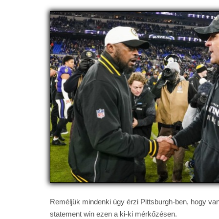
Reméljük mindenki úgy érzi Pittsburgh-ben, hogy van
statement win ezen a ki-ki mérkőzésen.