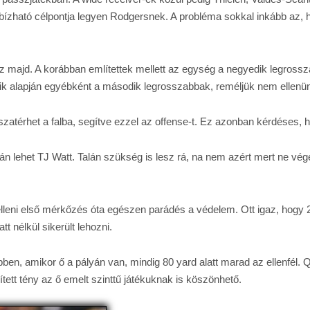
bízható célpontja legyen Rodgersnek. A probléma sokkal inkább az,
 majd. A korábban említettek mellett az egység a negyedik legrossza
ik alapján egyébként a második legrosszabbak, reméljük nem ellen
zatérhet a falba, segítve ezzel az offense-t. Ez azonban kérdéses, h
án lehet TJ Watt. Talán szükség is lesz rá, na nem azért mert ne vég
elleni első mérkőzés óta egészen parádés a védelem. Ott igaz, hog
 nélkül sikerült lehozni.
en, amikor ő a pályán van, mindig 80 yard alatt marad az ellenfél.
ett tény az ő emelt szinttű játékuknak is köszönhető.