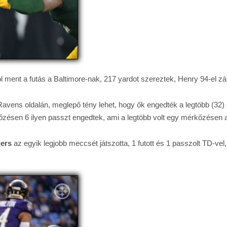
l ment a futás a Baltimore-nak, 217 yardot szereztek, Henry 94-el zárt
ns oldalán, meglepő tény lehet, hogy ők engedték a legtöbb (32) si
kőzésen 6 ilyen passzt engedtek, ami a legtöbb volt egy mérkőzésen
ers
az egyik legjobb meccsét játszotta, 1 futott és 1 passzolt TD-vel,