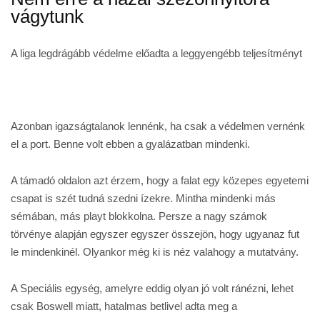
vágytunk
A liga legdrágább védelme előadta a leggyengébb teljesítményt
Azonban igazságtalanok lennénk, ha csak a védelmen vernénk
el a port. Benne volt ebben a gyalázatban mindenki.
A támadó oldalon azt érzem, hogy a falat egy közepes egyetemi
csapat is szét tudná szedni ízekre. Mintha mindenki más
sémában, más playt blokkolna. Persze a nagy számok
törvénye alapján egyszer egyszer összejön, hogy ugyanaz fut
le mindenkinél. Olyankor még ki is néz valahogy a mutatvány.
A Speciális egység, amelyre eddig olyan jó volt ránézni, lehet
csak Boswell miatt, hatalmas betlivel adta meg a