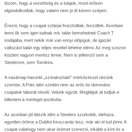
bízom, hogy a vezetőség és a tulajok, most erősen
elgondolkodtak, hogy valami nem jó itt kérem szépen.
Érezni, hogy a csapat sztárjai frusztráltak, feszültek. Azonban
tenni ők sem igen tudnak mit. talán bemehetnek Coach T
irodájába, mert nekik már van ennyi előjoguk, de igazán
változást talán egy teljes resettel lehetne elérni. Az meg szezon
közben nagyon merész lenne. Nem is jellemző sem a
Steelersre, sem Tomlinra.
A vasárnap hasonló „szórakoztató” mérkőzéssel nézünk
szembe. A Pats idén szintén nem az erős és domináns
csapatok táborát növeli. Velünk együtt. Meglátjuk át tudjuk-e
billenteni a mérleget pozitívba.
Az azonban jól látszik idén a Steelers szurkolók, idehaza,
egyetlen öröme a Dublini kiruccanás lesz, már aki el tud jönni. A
csapat valahogy nem akar örömet szerezni, inkább a kínt és a