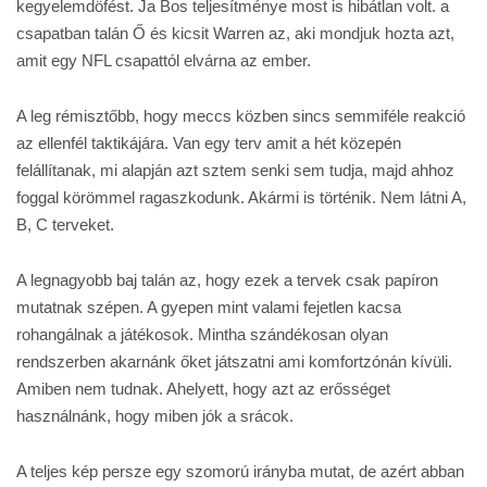
kegyelemdöfést. Ja Bos teljesítménye most is hibátlan volt. a
csapatban talán Ő és kicsit Warren az, aki mondjuk hozta azt,
amit egy NFL csapattól elvárna az ember.
A leg rémisztőbb, hogy meccs közben sincs semmiféle reakció
az ellenfél taktikájára. Van egy terv amit a hét közepén
felállítanak, mi alapján azt sztem senki sem tudja, majd ahhoz
foggal körömmel ragaszkodunk. Akármi is történik. Nem látni A,
B, C terveket.
A legnagyobb baj talán az, hogy ezek a tervek csak papíron
mutatnak szépen. A gyepen mint valami fejetlen kacsa
rohangálnak a játékosok. Mintha szándékosan olyan
rendszerben akarnánk őket játszatni ami komfortzónán kívüli.
Amiben nem tudnak. Ahelyett, hogy azt az erősséget
használnánk, hogy miben jók a srácok.
A teljes kép persze egy szomorú irányba mutat, de azért abban