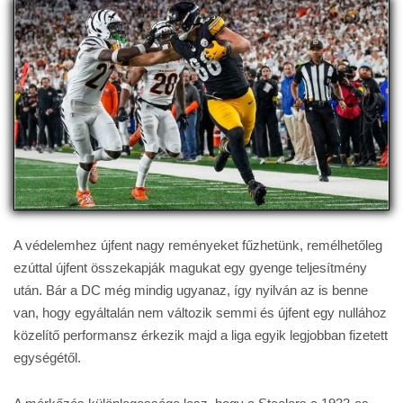
A védelemhez újfent nagy reményeket fűzhetünk, remélhetőleg
ezúttal újfent összekapják magukat egy gyenge teljesítmény
után. Bár a DC még mindig ugyanaz, így nyilván az is benne
van, hogy egyáltalán nem változik semmi és újfent egy nullához
közelítő performansz érkezik majd a liga egyik legjobban fizetett
egységétől.