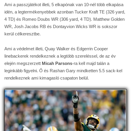
Ami a passzjátékot illeti, 5 elkapónak van 10-nél több elkapása
idén, a legtermékenyebbek azonban Tucker Kraft TE (326 yard,
4 TD) és Romeo Doubs WR (306 yard, 4 TD). Matthew Golden
WR, Josh Jacobs RB és Dontayvion Wicks WR is sokszor
kerül célkeresztbe.
Ami a védelmet illeti, Quay Walker és Edgerrin Cooper
linebackerek rendelkeznek a legtöbb szereléssel, de az év
elején megszerzett
Micah Parsons
-ra kell majd talán a
leginkább figyelni. Ő és Rashan Gary mindketten 5.5 sack-kel
rendelkeznek ami kimagasló csapaton belül.