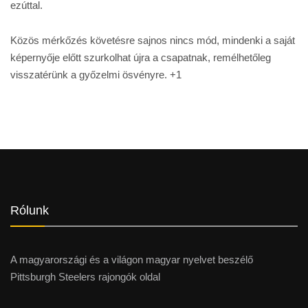
ezúttal.
Közös mérkőzés követésre sajnos nincs mód, mindenki a saját
képernyője előtt szurkolhat újra a csapatnak, remélhetőleg
visszatérünk a győzelmi ösvényre. +1
Rólunk
A magyarországi és a világon magyar nyelvet beszélő
Pittsburgh Steelers rajongók oldal