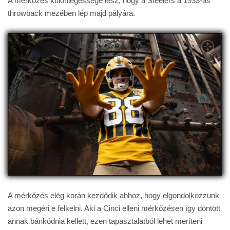
A mérkőzés különlegessége lesz, hogy a Steelers a 1933-as
throwback mezében lép majd pályára.
A mérkőzés elég korán kezdődik ahhoz, hogy elgondolkozzunk
azon megéri e felkelni. Aki a Cinci elleni mérkőzésen így döntött
annak bánkódnia kellett, ezen tapasztalatból lehet meríteni