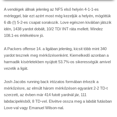
A vendégek állnak jelenleg az NFS első helyén 4-1-1-es
mérleggel, bár ezt azért most még kezeljük a helyén, mögöttük
6 db (!) 5-2-es csapat sorakozik. Love egészen kiválóan játszik
idén, 1438 yardot dobált, 10/2 TD/ INT ráta mellett. Mindez
108.1-es értékelésre jó.
A Packers offense 14. a ligában jelenleg, kicsit több mint 340
yardot tesznek meg mérkőzésenként. Kiemelkedő azonban a
harmadik kísérletekben nyújtott 53.7%-os sikerességük amivel
vezetik a ligát.
Josh Jacobs running back irtózatos formában érkezik a
mérkőzésre, az elmúlt három mérkőzésen egyaránt 2-2 TD-t
szerzett, az évben már 414 futott yardnál jár, 111
labdacipelésből, 8 TD-vel. Elvétve ossza meg a labdát futásban
Love-val vagy Emanuel Wilson-nal.