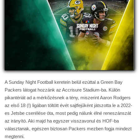
A Sunday Night Football keretein belül ezúttal a Green Bay
Packers látogat hozzánk az Accrisure Stadium-ba. Külön
pikantériát ad a mérkőzésnek a tény, miszerint Aaron Rodgers
az első 18 (!) ligában töltött évét sajtfejűként játszotta le a 2022-
es Jetsbe cserélése óta, most pedig nálunk élné reneszánszát
az irányító. Aki majd ha egyszer visszavonul és HOF-ba
választanak, egészen biztosan Packers mezben fogja mindezt
megtenni.