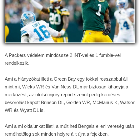
A Packers védelem mindössze 2 INT-vel és 1 fumble-vel
rendelkezik.
Ami a hiányzókat illeti a Green Bay egy fokkal rosszabbul áll
mint mi, Wicks WR és Van Ness DL már biztosan kihagyja a
mérkőzést, az utolsó injury report szerint pedig kérdéses
besorolást kapott Brinson DL, Golden WR, McManus K, Watson
WR és Wyatt DL is.
Ami a mi oldalunkat illeti, a múlt heti Bengals elleni vereség után
remélhetőleg sok minden helyre állt újra a fejekben.