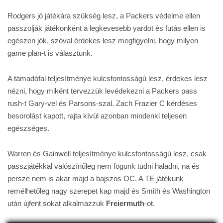
Rodgers jó játékára szükség lesz, a Packers védelme ellen
passzolják játékonként a legkevesebb yardot és futás ellen is
egészen jók, szóval érdekes lesz megfigyelni, hogy milyen
game plan-t is választunk.
A támadófal teljesítménye kulcsfontosságú lesz, érdekes lesz
nézni, hogy miként tervezzük levédekezni a Packers pass
rush-t Gary-vel és Parsons-szal. Zach Frazier C kérdéses
besorolást kapott, rajta kívül azonban mindenki teljesen
egészséges.
Warren és Gainwell teljesítménye kulcsfontosságú lesz, csak
passzjátékkal valószínűleg nem fogunk tudni haladni, na és
persze nem is akar majd a bajszos OC. A TE játékunk
remélhetőleg nagy szerepet kap majd és Smith és Washington
után újfent sokat alkalmazzuk
Freiermuth
-ot.