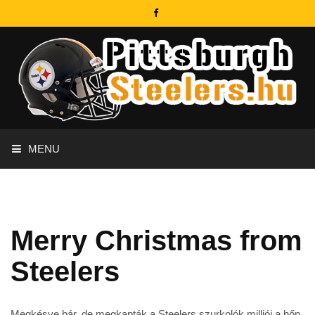
MENU
Merry Christmas from
Steelers
Megkésve bár, de megkapták a Steelers szurkolók milliói a hőn