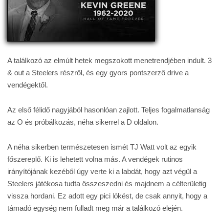
A találkozó az elmúlt hetek megszokott menetrendjében indult. 3
& out a Steelers részről, és egy gyors pontszerző drive a
vendégektől.
Az első félidő nagyjából hasonlóan zajlott. Teljes fogalmatlanság
az O és próbálkozás, néha sikerrel a D oldalon.
A néha sikerben természetesen ismét TJ Watt volt az egyik
főszereplő. Ki is lehetett volna más. A vendégek rutinos
irányítójának kezéből úgy verte ki a labdát, hogy azt végül a
Steelers játékosa tudta összeszedni és majdnem a célterületig
vissza hordani. Ez adott egy pici lökést, de csak annyit, hogy a
támadó egység nem fulladt meg már a találkozó elején.