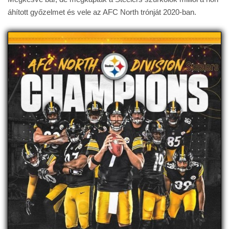
áhított győzelmet és vele az AFC North trónját 2020-ban.