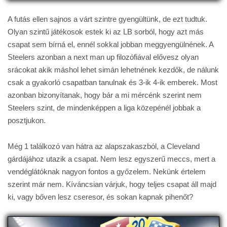
A futás ellen sajnos a várt szintre gyengültünk, de ezt tudtuk.
Olyan szintű játékosok estek ki az LB sorból, hogy azt más
csapat sem bírná el, ennél sokkal jobban meggyengülnének. A
Steelers azonban a next man up filozófiával elővesz olyan
srácokat akik máshol lehet simán lehetnének kezdők, de nálunk
csak a gyakorló csapatban tanulnak és 3-ik 4-ik emberek. Most
azonban bizonyítanak, hogy bár a mi mércénk szerint nem
Steelers szint, de mindenképpen a liga közepénél jobbak a
posztjukon.
Még 1 találkozó van hátra az alapszakaszból, a Cleveland
gárdájához utazik a csapat. Nem lesz egyszerű meccs, mert a
vendéglátóknak nagyon fontos a győzelem. Nekünk értelem
szerint már nem. Kíváncsian várjuk, hogy teljes csapat áll majd
ki, vagy bőven lesz cseresor, és sokan kapnak pihenőt?