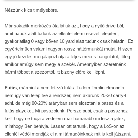
Nézzünk kicsit mélyebbre.
Már sokadik mérkőzés óta látjuk azt, hogy a nyitó drive-ból,
amit napok alatt tudunk az ellenfél elemzésével felépíteni,
gyakorlatilag 0 vagy bőven 10 yard alatt tudunk csak haladni. Ez
egyértelműen valami nagyon rossz háttérmunkát mutat. Hiszen
egy jó kezdés megalapozhatja a teljes meccs hangulatot, főleg
amikor amúgy sem megy a szekér. Amennyiben szeretnénk
bármi többet a szezontól, itt bizony előre kell lépni.
Futás
, mármint a nem létező futás. Tudom Tomlin elmondta
nem így van felépítve a rendszer, nem akarunk 20-30 carry-t
adni, de még 80-20% arányban sem elosztani a passz és a
futás playeket. Mi passzolunk. Persze pubi, csak a passzhoz
kell, hogy ne tudja a védelem már hamarabb mi lesz a játék,
minthogy Ben behívja. Lassan ott tartunk, hogy a LoS-on az
ellenfél védői mondják el a mi támadóinknak mit is kell játszani.