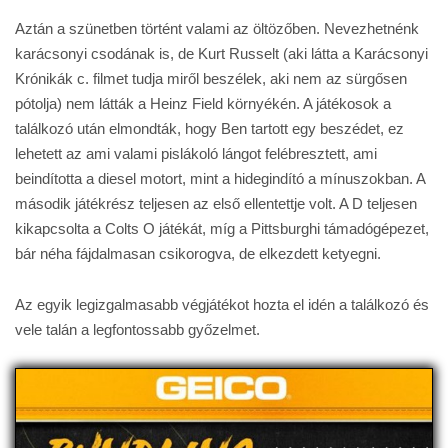
Aztán a szünetben történt valami az öltözőben. Nevezhetnénk
karácsonyi csodának is, de Kurt Russelt (aki látta a Karácsonyi
Krónikák c. filmet tudja miről beszélek, aki nem az sürgősen
pótolja) nem látták a Heinz Field környékén. A játékosok a
találkozó után elmondták, hogy Ben tartott egy beszédet, ez
lehetett az ami valami pislákoló lángot felébresztett, ami
beindította a diesel motort, mint a hidegindító a mínuszokban. A
második játékrész teljesen az első ellentettje volt. A D teljesen
kikapcsolta a Colts O játékát, míg a Pittsburghi támadógépezet,
bár néha fájdalmasan csikorogva, de elkezdett ketyegni.
Az egyik legizgalmasabb végjátékot hozta el idén a találkozó és
vele talán a legfontossabb győzelmet.