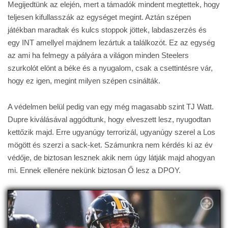
Megijedtünk az elején, mert a támadók mindent megtettek, hogy
teljesen kifullasszák az egységet megint. Aztán szépen
játékban maradtak és kulcs stoppok jöttek, labdaszerzés és
egy INT amellyel majdnem lezártuk a találkozót. Ez az egység
az ami ha felmegy a pályára a világon minden Steelers
szurkolót elönt a béke és a nyugalom, csak a csettintésre vár,
hogy ez igen, megint milyen szépen csinálták.
A védelmen belül pedig van egy még magasabb szint TJ Watt.
Dupre kiválásával aggódtunk, hogy elveszett lesz, nyugodtan
kettőzik majd. Erre ugyanúgy terrorizál, ugyanúgy szerel a Los
mögött és szerzi a sack-ket. Számunkra nem kérdés ki az év
védője, de biztosan lesznek akik nem úgy látják majd ahogyan
mi. Ennek ellenére nekünk biztosan Ő lesz a DPOY.