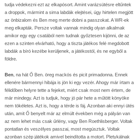
tudja védekezni ezt az elkapósort. Amint varázsütésre eltűntek
a droppok, mármint a sima labdák elejtései, úgy hirtelen megjött
az önbizalom és Ben meg merte dobni a passzokat. A WR-ek
meg elkapták. Persze voltak vannak mindig olyan alkalmak
amikor egy egy csatából nem tudnak győztesen kijönni, de az
ezen a szinten elvárható, hogy a tiszta játékos felé megdobott
labdák a bíró kezébe kerüljenek, a játékostól, és ne egyből a
földre.
Ben
, na hát Ő Ben. öreg mackós és picit primadonna. Ennek
ellenére bármennyi hibája is jön ki egy vezér. Ahogy már írtam a
félidőben helyre tette a fejeket, miért csak most nem értem, de
már mindegy. Azt is tudjuk, hogy jó pár hete a műtött könyöke
nem tökéletes. Azt is, hogy a térde is fáj. Azonban aki ennyi ütés
után, amit Ő benyelt már az elmúlt években még a pályán van
az nem lehet más csak űrlény, vagy Ben Roethlisberger. Voltak
pontatlan és veszélyes passzai, most megúsztuk. Voltak
azonban szép játékok amivel beindította a motort. Pletykálnak