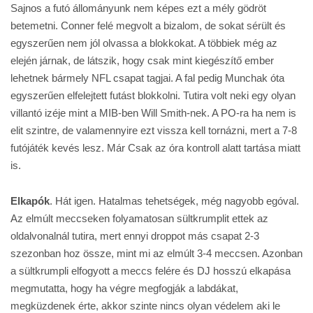
Sajnos a futó állományunk nem képes ezt a mély gödröt
betemetni. Conner felé megvolt a bizalom, de sokat sérült és
egyszerűen nem jól olvassa a blokkokat. A többiek még az
elején járnak, de látszik, hogy csak mint kiegészítő ember
lehetnek bármely NFL csapat tagjai. A fal pedig Munchak óta
egyszerűen elfelejtett futást blokkolni. Tutira volt neki egy olyan
villantó izéje mint a MIB-ben Will Smith-nek. A PO-ra ha nem is
elit szintre, de valamennyire ezt vissza kell tornázni, mert a 7-8
futójáték kevés lesz. Már Csak az óra kontroll alatt tartása miatt
is.
Elkapók
. Hát igen. Hatalmas tehetségek, még nagyobb egóval.
Az elmúlt meccseken folyamatosan sültkrumplit ettek az
oldalvonalnál tutira, mert ennyi droppot más csapat 2-3
szezonban hoz össze, mint mi az elmúlt 3-4 meccsen. Azonban
a sültkrumpli elfogyott a meccs felére és DJ hosszú elkapása
megmutatta, hogy ha végre megfogják a labdákat,
megküzdenek érte, akkor szinte nincs olyan védelem aki le