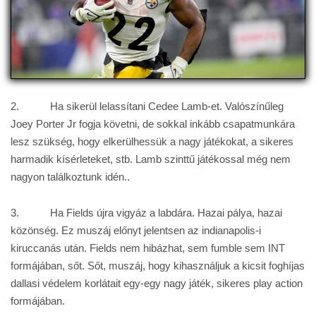
2. Ha sikerül lelassítani Cedee Lamb-et. Valószínűleg
Joey Porter Jr fogja követni, de sokkal inkább csapatmunkára
lesz szükség, hogy elkerülhessük a nagy játékokat, a sikeres
harmadik kísérleteket, stb. Lamb szinttű játékossal még nem
nagyon találkoztunk idén..
3. Ha Fields újra vigyáz a labdára. Hazai pálya, hazai
közönség. Ez muszáj előnyt jelentsen az indianapolis-i
kiruccanás után. Fields nem hibázhat, sem fumble sem INT
formájában, sőt. Sőt, muszáj, hogy kihasználjuk a kicsit foghíjas
dallasi védelem korlátait egy-egy nagy játék, sikeres play action
formájában.