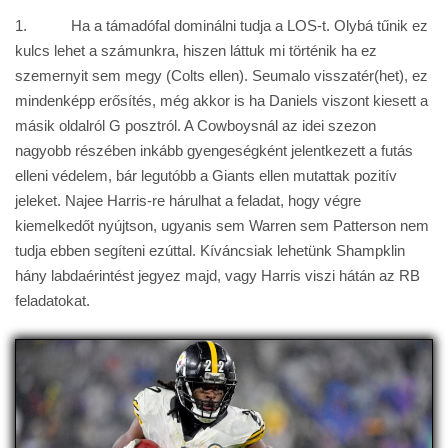
1. Ha a támadófal dominálni tudja a LOS-t. Olybá tűnik ez
kulcs lehet a számunkra, hiszen láttuk mi történik ha ez
szemernyit sem megy (Colts ellen). Seumalo visszatér(het), ez
mindenképp erősítés, még akkor is ha Daniels viszont kiesett a
másik oldalról G posztról. A Cowboysnál az idei szezon
nagyobb részében inkább gyengeségként jelentkezett a futás
elleni védelem, bár legutóbb a Giants ellen mutattak pozitív
jeleket. Najee Harris-re hárulhat a feladat, hogy végre
kiemelkedőt nyújtson, ugyanis sem Warren sem Patterson nem
tudja ebben segíteni ezúttal. Kíváncsiak lehetünk Shampklin
hány labdaérintést jegyez majd, vagy Harris viszi hátán az RB
feladatokat.