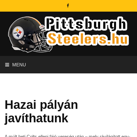
MENU
Hazai pályán
javíthatunk
A múlt heti Colts elleni fájó vereség után – mely rávilágított egy-