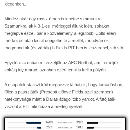
idegenben..
Mindez akár egy rossz ómen is lehetne számunkra.
Számunkra, akik 3-1-es mérleggel állunk idén, sokakat
meglepve ezzel, bár a közvélemény a legutóbbi Colts elleni
mérkőzés után kicsit döngethette a mellét, mondván ők
megmondták (és várták) h Fields PIT-ben is leszerepel, stb stb.
Egyelőre azonban mi vezetjük az AFC Northot, ami reméljük
sokáig így marad, azonban ezért tenni is kell a pályán.
A csapatok statisztikáit megnézve láthatjuk, hogy támadásban,
főleg a passzjáték (Prescott előnye Fields-szel szemben)
hatékonysága miatt a Dallas átlagol több yardot. A futójáték
viszont a PIT felé húzza a mérleg nyelvét.