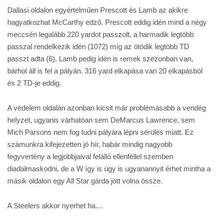
Dallasi oldalon egyértelműen Prescott és Lamb az akikre
hagyatkozhat McCarthy edző. Prescott eddig idén mind a négy
meccsén legalább 220 yardot passzolt, a harmadik legtöbb
passzal rendelkezik idén (1072) míg az ötödik legtöbb TD
passzt adta (6). Lamb pedig idén is remek szezonban van,
bárhol áll is fel a pályán. 316 yard elkapása van 20 elkapásból
és 2 TD-je eddig.
A védelem oldalán azonban kicsit már problémásabb a vendég
helyzet, ugyanis várhatóan sem DeMarcus Lawrence, sem
Mich Parsons nem fog tudni pályára lépni sérülés miatt. Ez
számunkra kifejezetten jó hír, habár mindig nagyobb
fegyvertény a legjobbjaival felálló ellenféllel szemben
diadalmaskodni, de a W így is úgy is ugyanannyit érhet mintha a
másik oldalon egy All Star gárda jött volna össze.
A Steelers akkor nyerhet ha…