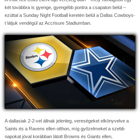
két továbbra is gyenge, gyengébb pontra a csapaton belül –
ezúttal a Sunday Night Football keretén belül a Dallas Cowboys-
t látjuk vendégül az Accrisure Stadiumban.
A dallasiak 2-2-vel állnak jelenleg, vereségeket elkönyvelve a
Saints és a Ravens ellen otthon, míg győzelmeket a szebb
napokat jóval korábban látott Browns és Giants ellen,