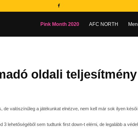
Pink Month 2020
AFC NORTH
Men
madó oldali teljesítmény
rs, de valószínűleg a játékunkat elnézve, nem kell már sok ilyen ké
d 3 lehetőségéből sem tudtunk first down-t elérni, de legalább a véde