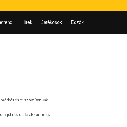
etrend
Hírek
Játékosok
Edzők
sői mérkőzésre számítanunk.
lem jól nézett ki ekkor még.