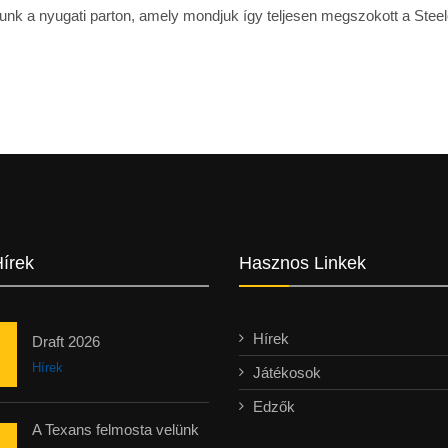
unk a nyugati parton, amely mondjuk így teljesen megszokott a Steel
Hírek
Hasznos Linkek
Hírek
Draft 2026
Hírek
Játékosok
Edzők
A Texans felmosta velünk