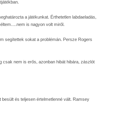
atjátékban.
meghatározta a játékunkat. Érthetetlen labdaeladás,
zéltem….nem is nagyon volt miről.
sem segítettek sokat a problémán. Persze Rogers
 csak nem is erős, azonban hibát hibára, zászlót
besült és teljesen értelmetlenné vált. Ramsey