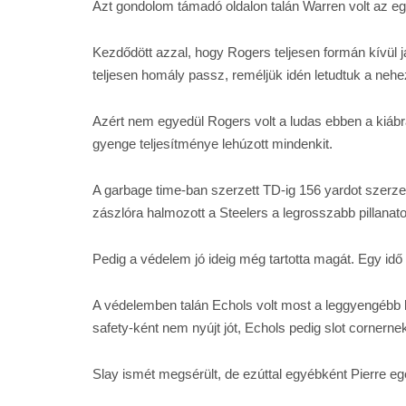
Azt gondolom támadó oldalon talán Warren volt az eg
Kezdődött azzal, hogy Rogers teljesen formán kívül já
teljesen homály passz, reméljük idén letudtuk a neh
Azért nem egyedül Rogers volt a ludas ebben a kiáb
gyenge teljesítménye lehúzott mindenkit.
A garbage time-ban szerzett TD-ig 156 yardot szerze
zászlóra halmozott a Steelers a legrosszabb pillana
Pedig a védelem jó ideig még tartotta magát. Egy idő
A védelemben talán Echols volt most a leggyengébb l
safety-ként nem nyújt jót, Echols pedig slot cornerne
Slay ismét megsérült, de ezúttal egyébként Pierre egé