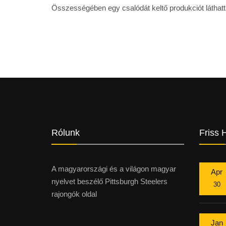
Összességében egy csalódát keltő produkciót láthatt
Rólunk
Friss 
A magyarországi és a világon magyar
Apr
nyelvet beszélő Pittsburgh Steelers
30
rajongók oldal
Jan