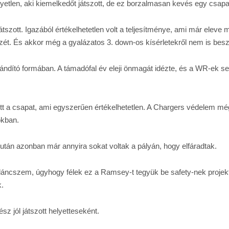
yetlen, aki kiemelkedőt játszott, de ez borzalmasan kevés egy csap
tszott. Igazából értékelhetetlen volt a teljesítménye, ami már eleve 
ezét. És akkor még a gyalázatos 3. down-os kísérletekről nem is bes
rándító formában. A támadófal év eleji önmagát idézte, és a WR-ek 
tt a csapat, ami egyszerűen értékelhetetlen. A Chargers védelem még
tokban.
 után azonban már annyira sokat voltak a pályán, hogy elfáradtak.
áncszem, úgyhogy félek ez a Ramsey-t tegyük be safety-nek projekt 
k.
sz jól játszott helyetteseként.