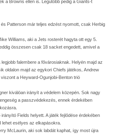
 a Browns ellen is. Legutóbb pedig a Giants-t
 és Patterson már teljes edzést nyomott, csak Herbig
ke Williams, aki a Jets rosterét hagyta ott egy 5.
 eddig összesen csak 18 sacket engedett, amivel a
a legjobb falembere a fővárosiaknak. Helyén majd az
sik oldalon majd az egykori Chiefs játékos, Andrew
t viszont a Heyward-Ogunjobi-Benton trió
gner kiválóan irányít a védelem közepén. Sok nagy
gyengeség a passzvédekezés, ennek érdekében
tkozásra.
ányító Fields helyett. A játék fejlődése érdekében
l lehet esélyes az elkapásokra.
ry McLaurin, aki sok labdát kaphat, így most újra