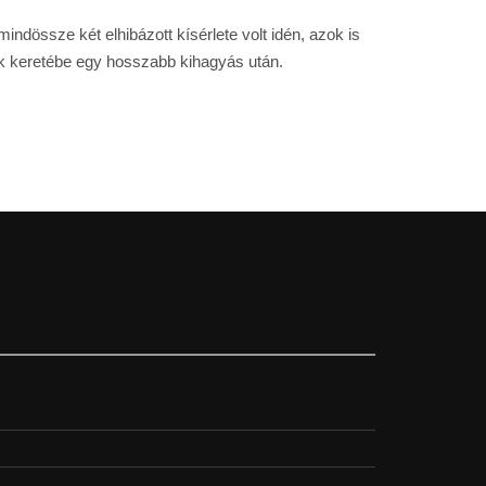
dössze két elhibázott kísérlete volt idén, azok is
ak keretébe egy hosszabb kihagyás után.