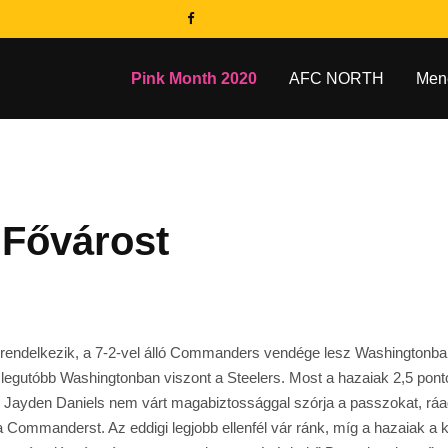
Pink Month 2020
AFC NORTH
Men
a Fővárost
l rendelkezik, a 7-2-vel álló Commanders vendége lesz Washingtonba
legutóbb Washingtonban viszont a Steelers. Most a hazaiak 2,5 ponto
kat. Jayden Daniels nem várt magabiztossággal szórja a passzokat, r
re a Commanderst. Az eddigi legjobb ellenfél vár ránk, míg a hazaiak 