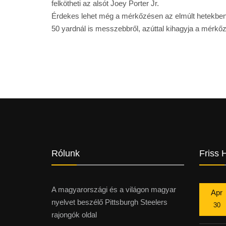
felkötheti az alsót Joey Porter Jr.
Érdekes lehet még a mérkőzésen az elmúlt hetekben r
50 yardnál is messzebbről, azúttal kihagyja a mérkő
Rólunk
Friss 
A magyarországi és a világon magyar
Apr
nyelvet beszélő Pittsburgh Steelers
30
rajongók oldal