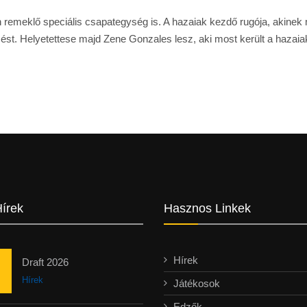
emeklő speciális csapategység is. A hazaiak kezdő rugója, akinek min
zést. Helyetettese majd Zene Gonzales lesz, aki most került a hazai
Hírek
Hasznos Linkek
Hírek
Draft 2026
Hírek
Játékosok
Edzők