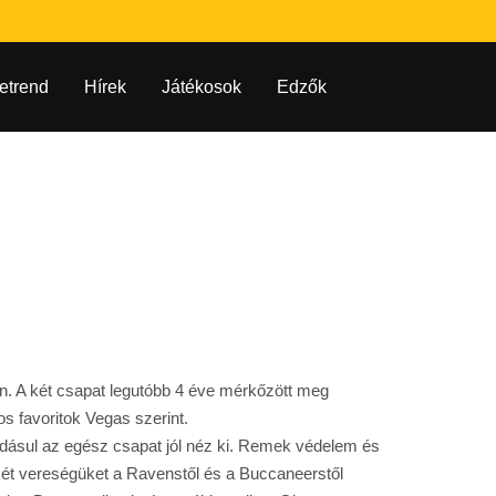
etrend
Hírek
Játékosok
Edzők
n. A két csapat legutóbb 4 éve mérkőzött meg
s favoritok Vegas szerint.
áadásul az egész csapat jól néz ki. Remek védelem és
a két vereségüket a Ravenstől és a Buccaneerstől