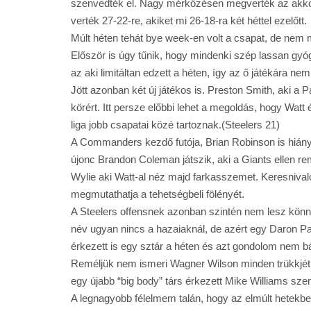
szenvedték el. Nagy mérkőzésen megverték az akkor 
verték 27-22-re, akiket mi 26-18-ra két héttel ezelőtt.
Múlt héten tehát bye week-en volt a csapat, de nem 
Először is úgy tűnik, hogy mindenki szép lassan gyó
az aki limitáltan edzett a héten, így az ő játékára n
Jött azonban két új játékos is. Preston Smith, aki a 
körért. Itt persze előbbi lehet a megoldás, hogy Wa
liga jobb csapatai közé tartoznak.(Steelers 21)
A Commanders kezdő futója, Brian Robinson is hiányz
újonc Brandon Coleman játszik, aki a Giants ellen re
Wylie aki Watt-al néz majd farkasszemet. Keresnivaló
megmutathatja a tehetségbeli fölényét.
A Steelers offensnek azonban szintén nem lesz könny
név ugyan nincs a hazaiaknál, de azért egy Daron
érkezett is egy sztár a héten és azt gondolom nem 
Reméljük nem ismeri Wagner Wilson minden trükkjét és
egy újabb “big body” társ érkezett Mike Williams sz
A legnagyobb félelmem talán, hogy az elmúlt hetekben