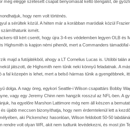
még eléggé szétesett csapat benyomását keltő Bengalst, de győztek
mondhatjuk, hogy nem volt történés.
gyul a sérültek közül. A héten már a korábban maródiak közül Frazier
em számíthatunk ismét.
Packers-től kért cserét, hogy újra 3-4-es védelemben legyen OLB és Mi
tt és Highsmith is kapjon némi pihenőt, mert a Commanders támadófal
ik majd a futójátékból, ahogy a LT Cornelius Lucas is. Utóbbi talán 
mekül játszott, de Highsmith nem tűnik neki könnyű feladatnak. A má
 a fal közepén is lehet, mert a belső hármas tűnik a gyengébbnek, it
ű dolga. A nagy öreg, egykori Seattle-i Wilson csapattárs Bobby Wa
 Payne, vagy egy Jeremy Chinn nem hangzik rosszul az NFL-ben. A 
bánjuk, ha egyelőre Marshon Lattimore még nem áll készen a bemuta
 újabb meccsen bizonyíthatja, hogy nem érdemtelenül lett a kezdő ir
emélyében, aki Pickenshez hasonlóan, Wilson feldobott 50-50 labdáiná
 rendre volt olyan WR, akit nem tudtunk levédekezni, és most jön Ter