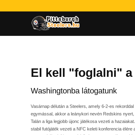
El kell "foglalni" 
Washingtonba látogatunk
Vasárnap délután a Steelers, amely 6-2-es rekordda
egymással, akkor a leánykori nevén Redskins nyert, 
Talán a liga legjobb újonc játékosa vezeti a hazaia
stabil futójáték vezeti a NFC keleti konferencia élé