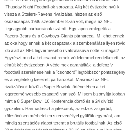
Thusday Night Football-ok sorozata. Alig két évtizedre nyúlik
vissza a Sttelers-Ravens rivalizálás, hiszen az első
összecsapás 1996 szeptember 8.-án volt, mégis az NFL
legnagyobb párharcának számít. Egy lapon emlegetik a
Pacers-Bears és a Cowboys-Giants párharccal. Mi lehet ennek
az oka hogy ennek a két csapatnak a szembenállása ilyen rövid
idő alatt az NFL legvérmesebb rivalizálásává nőtte ki magát?
Egyrészt mind a két csapat remek védelemmel rendelkezett az
elmúlt két évtizedben. A védelmek garantálták a defenzív
foootball szerelmeseinek a "csonttörő" legtöbbször pontszegény
és a végletekig kiélezett párharcokat. Másrészt az NFL
rivalizálások közül a Super Bowlok történetében a két
legeredményesebb csapatról van szó. Mi sem bizonyítja jobban
mint a 8 Super Bowl, 10 Konferencia döntő és a 24 divízió
győzelem. Harmadrészt a játékosok, az edzők zsigerből,
kölcsönösen mérhetetlen szenvedéllyel gyűlölik egymást, ami
mindig szenzációs alapot teremt a brutális footballnak. Az első