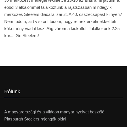
39 mérkőzést mérlegét tekintetve 23-16 az állás a mi javunkra,
ebből 3 alkalommal találkoztunk a rájátszásban mindegyik
mérkőzés Steelers diadallal zárult. A 40. összecsapást ki nyeri?
Nem tudom, azt viszont tudom, hogy remek érzelmekkel teli
kőkemény viadal lesz. Alig várom a kickoffot. Találkozunk 2:25
kor.... Go Steelers!
Rólunk
A magyarországi és a világon magyar nyelvet beszélő
Pittsburgh Steelers rajongók oldal