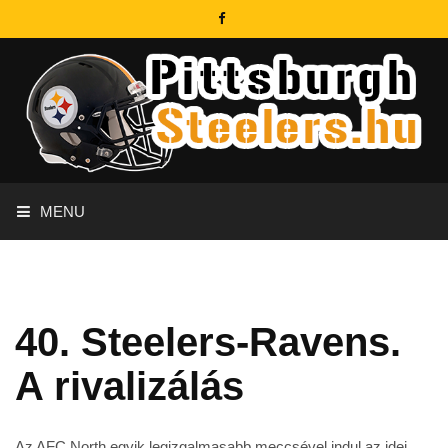
MENU
40. Steelers-Ravens.
A rivalizálás
Az AFC North egyik legizgalmasabb meccsével indul az idei