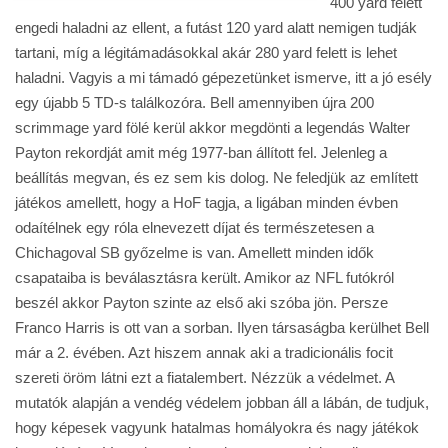
400 yard felett
engedi haladni az ellent, a futást 120 yard alatt nemigen tudják
tartani, míg a légitámadásokkal akár 280 yard felett is lehet
haladni. Vagyis a mi támadó gépezetünket ismerve, itt a jó esély
egy újabb 5 TD-s találkozóra. Bell amennyiben újra 200
scrimmage yard fölé kerül akkor megdönti a legendás Walter
Payton rekordját amit még 1977-ban állított fel. Jelenleg a
beállítás megvan, és ez sem kis dolog. Ne feledjük az említett
játékos amellett, hogy a HoF tagja, a ligában minden évben
odaítélnek egy róla elnevezett díjat és természetesen a
Chichagoval SB győzelme is van. Amellett minden idők
csapataiba is beválasztásra került. Amikor az NFL futókról
beszél akkor Payton szinte az első aki szóba jön. Persze
Franco Harris is ott van a sorban. Ilyen társaságba kerülhet Bell
már a 2. évében. Azt hiszem annak aki a tradicionális focit
szereti öröm látni ezt a fiatalembert. Nézzük a védelmet. A
mutatók alapján a vendég védelem jobban áll a lábán, de tudjuk,
hogy képesek vagyunk hatalmas homályokra és nagy játékok