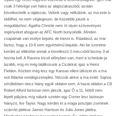
csak 3 hétvége van hátra az alapszakaszból, azután
következtetik a rájátszás. Velünk vagy nélkülünk, az ma este is
eldőlhet, no nem véglegesen, de közelebb jutunk a
megoldáshoz. Agatha Christie nem írt olyan szövevényes
regényeket ahogyan az AFC North bonyolódik. Minden
csapatnak van esélye bejutni, de kiesni is. Ráadásul, az már
biztos, hogy a 10-6 sem egyértelmű bejutás. Aki be szeretne
kerülni az elitkörbe annak a következő 3 meccsből bizony 3-at
hoznia kell. A Ravens kicsit előnyben van, mert a schedule-ja
lazább, míg mi még találkozunk a Cicákkal, igaz a Heinz
Fielden. Közben még lesz egy Kansas elleni ütközet és a ma
esti Atlantai vendégszereplés. Nézzük akkor a ma estét. Sajnos
sérültekben nincs hiány egyik oldalon sem. A hazai oldalon a CB
Robert Alford biztosan nem játszik, igaz Ő a 11. héttől nem
lépett pályára, míg nálunk szintén egy Corner lesz biztosan
hiányzó, Ike Taylor. Nagy kérdés kt a maga posztján zseninek
számító játékos James Harrison és Julio Jones játéka.