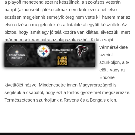
a playoff menetrend szerint készülnek, a szokásos veterán
napját (az idősebb játékosoknak nem kötelező a heti első
edzésen megjelenni) semelyik öreg nem vette ki, hanem már az
első edzésen megjelentek és a fiatalokkal együtt készültek. Az
biztos, hogy ismét egy jó találkozóra van kilátás, élvezzük, mert
már nem sok van hátra az alapszakaszból.
Ki ki a saját
vérmérséklete
szerint
szurkoljon, a tv
előtt vagy az
Endone
kivetítőjét nézve. Mindenesetre innen Magyarországról is
segítsük a csapatot, hogy ezt a fontos győzelmet megszerezze.
Természetesen szurkoljunk a Ravens és a Bengals ellen.