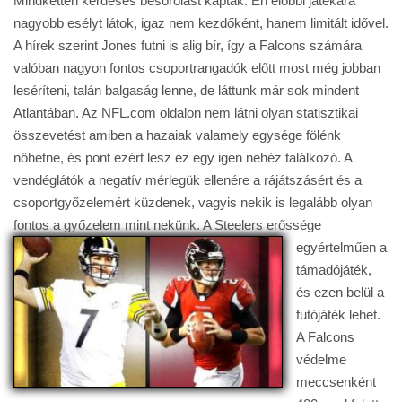
Mindketten kérdéses besorolást kaptak. Én előbbi játékára
nagyobb esélyt látok, igaz nem kezdőként, hanem limitált idővel.
A hírek szerint Jones futni is alig bír, így a Falcons számára
valóban nagyon fontos csoportrangadók előtt most még jobban
leséríteni, talán balgaság lenne, de láttunk már sok mindent
Atlantában. Az NFL.com oldalon nem látni olyan statisztikai
összevetést amiben a hazaiak valamely egysége fölénk
nőhetne, és pont ezért lesz ez egy igen nehéz találkozó. A
vendéglátók a negatív mérlegük ellenére a rájátszásért és a
csoportgyőzelemért küzdenek, vagyis nekik is legalább olyan
fontos a győzelem mint nekünk.
A Steelers erőssége
egyértelműen a
támadójáték,
és ezen belül a
futójáték lehet.
A Falcons
védelme
meccsenként