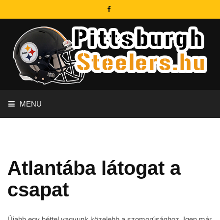
MENU
Atlantába látogat a
csapat
Újabb egy héttel vagyunk közelebb a szomorúsághoz. Igen már