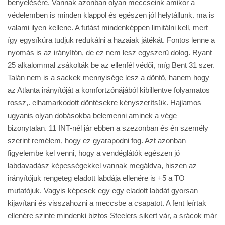
benyelésére. Vannak azonban olyan meccseink amikor a
védelemben is minden klappol és egészen jól helytállunk. ma is
valami ilyen kellene. A futást mindenképpen limitálni kell, mert
így egysíkúra tudjuk redukálni a hazaiak játékát. Fontos lenne a
nyomás is az irányítón, de ez nem lesz egyszerű dolog. Ryant
25 alkalommal zsákolták be az ellenfél védői, míg Bent 31 szer.
Talán nem is a sackek mennyisége lesz a döntő, hanem hogy
az Atlanta irányítóját a komfortzónájából kibillentve folyamatos
rossz,. elhamarkodott döntésekre kényszerítsük. Hajlamos
ugyanis olyan dobásokba belemenni aminek a vége
bizonytalan. 11 INT-nél jár ebben a szezonban és én személy
szerint remélem, hogy ez gyarapodni fog. Azt azonban
figyelembe kel venni, hogy a vendéglátók egészen jó
labdavadász képességekkel vannak megáldva, hiszen az
irányítójuk rengeteg eladott labdája ellenére is +5 a TO
mutatójuk. Vagyis képesek egy egy eladott labdát gyorsan
kijavítani és visszahozni a meccsbe a csapatot. A fent leírtak
ellenére szinte mindenki biztos Steelers sikert vár, a srácok már