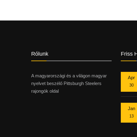
Rólunk
Friss 
A magyarországi és a világon magyar
Apr
nyelvet beszélő Pittsburgh Steelers
30
rajongók oldal
Jan
13