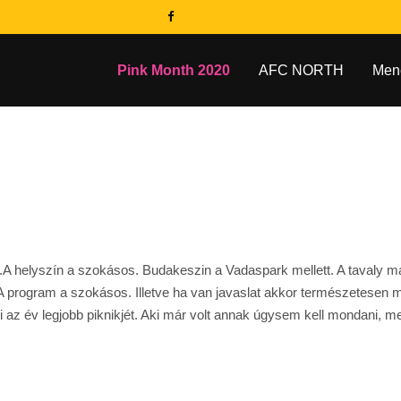
Pink Month 2020
AFC NORTH
Men
 helyszín a szokásos. Budakeszin a Vadaspark mellett. A tavaly már l
. A program a szokásos. Illetve ha van javaslat akkor természetesen
 az év legjobb piknikjét. Aki már volt annak úgysem kell mondani, mert