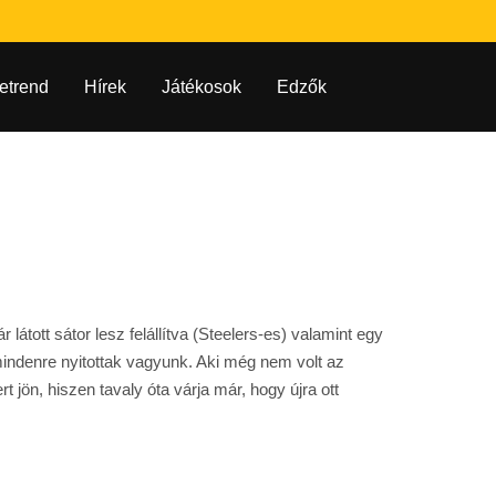
etrend
Hírek
Játékosok
Edzők
átott sátor lesz felállítva (Steelers-es) valamint egy
 mindenre nyitottak vagyunk. Aki még nem volt az
 jön, hiszen tavaly óta várja már, hogy újra ott