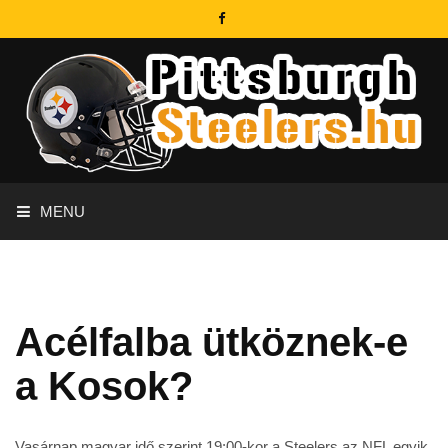
MENU
Acélfalba ütköznek-e
a Kosok?
Vasárnap magyar idő szerint 19:00-kor a Steelers az NFL egyik