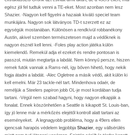
egész jól fel tudtuk venni a TE-eket. Most azonban nem lesz
Shazier. -Nagyon kell figyelni a hazaiak kiváló speciel team
munkájára. Nagyon sok látványos TD-t szerzett ez az
egységük mostanában. Különösen a rendkívül robbanékony
Austin, akivel szemben természetesen majd a védőknek is
nagyon észnél kell lenni. -Foles play action játéka külön
kiemelendő. Remekül adja el ezeket és rendre pontosan is
passzol, miután megtartja a labdát. Nem könnyű persze, hiszen
remek futók vannak a Rams-nél, így bőven hihető, hogy nekik
fogja átadni a labdát. -Alec Ogletree a másik védő, akit külön ki
kell emelni. Már 23 tackle-nél tart. Mindenhova odaér, de
reméljük a Steelers papíron jobb OL-je most kordában tudja
tartani. -Végül nem szabad hagyni, hogy nagyon elkapják a
fonalat. Ennek köszönhetően a Seattle is kikapott St. Louis-ban,
így jó lenne már a mérkőzés elejétől kontroll alatt tartani az
eseményeket. A legnagyobb probléma, hogy a 49ers ellen
igencsak harapós védelem legjobbja
Shazier
, egy vállsérülés