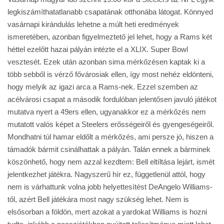
legkiszámíthatatlanabb csapatának otthonába látogat. Könnyed
vasárnapi kirándulás lehetne a múlt heti eredmények
ismeretében, azonban figyelmeztető jel lehet, hogy a Rams két
héttel ezelőtt hazai pályán intézte el a XLIX. Super Bowl
vesztesét. Ezek után azonban sima mérkőzésen kaptak ki a
több sebből is vérző fővárosiak ellen, így most nehéz eldönteni,
hogy melyik az igazi arca a Rams-nek. Ezzel szemben az
acélvárosi csapat a második fordulóban jelentősen javuló játékot
mutatva nyert a 49ers ellen, ugyanakkor ez a mérkőzés nem
mutatott valós képet a Steelers erősségeiről és gyengeségeiről.
Mondhatni túl hamar eldőlt a mérkőzés, ami persze jó, hiszen a
támadók bármit csinálhattak a pályán. Talán ennek a bárminek
köszönhető, hogy nem azzal kezdtem: Bell eltíltása lejárt, ismét
jelentkezhet játékra. Nagyszerű hír ez, függetlenül attól, hogy
nem is várhattunk volna jobb helyettesítést DeAngelo Williams-
től, azért Bell játékára most nagy szükség lehet. Nem is
elsősorban a földön, mert azokat a yardokat Williams is hozni