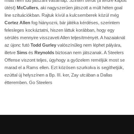
miatt nem tud játszani vasárnap. Szintén sérült (a térdre kapott
ütést)
McCullers
, aki nagyszerűen játszott a múlt héten goal
line szituációkban. Rajtuk kívül a kulcsemberek közül még
Cortez Allen
fog hiányozni, bár játéka kérdéses, szerintem
felesleges kockáztatni, hiszen láttuk korábban, hogy egy
sérülés mennyire visszaveti Allen teljesítményét. A hazaiaknál
az újonc futó
Todd Gurley
valószínűleg nem léphet pályára,
illetve
Sims
és
Reynolds
biztosan nem játszanak. A Steelers
Offense viszont teljes, úgyhogy a győzelem reméljük most se
marad el a Rams ellen. Ezt közösen szurkolva is segíthetjük,
ezúttal új helyszínen a Bp. III. ker, Zay utcában a Dallas
étteremben. Go Steelers