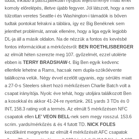
tudta, inkább a passzjátékban nyújtott teljesítménye miatt lehet
komoly előrelépés, illetve újabb fegyver. Jól látszott, hogy a nem
túlzottan veretes Seattle-i és Washington-i támadók is bőven
tudtak pontokat felrakni a táblára, így ez Big Benéknek sem
jelenthet problémát, annak ellenére, hogy a liga egyik legjobb
DL-ja áll a másik oldalon. Na de nézzük a fontos és kevésbé
fontos információkat a mérkőzésről:
BEN ROETHLISBERGER
az elmúlt héten szerezte meg 107. győzelmét, ezzel utolérte
ebben is
TERRY BRADSHAW
-t. Big Ben egyik kedvenc
ellenfele lehetne a Rams, hacsak nem dupla-szökőévente
találkozna velük. Négy évvel ezelőtt ugyanis, egy sérülés miatt
a 27-0-s Steelers sikert hozó mérkőzésen Charlie Batch volt a
csapat irányítója. Nyolc éve tehát, hogy utoljára találkozott Ben
a kosokkal és akkor 41-24-re nyertünk. 261 yards 3 TDs és 0
INT, 158.3 rating volt a termés. Az elmúlt 5 mérkőzésen NFC
csapatok ellen
LE’ VEON BELL
-nek sem megy rosszul. 153.6
scrim. yards/mérkőzés & és 4 futott TD.
NICK FOLES
kezdőként megnyerte az elmúlt 4 mérkőzését AFC csapatok