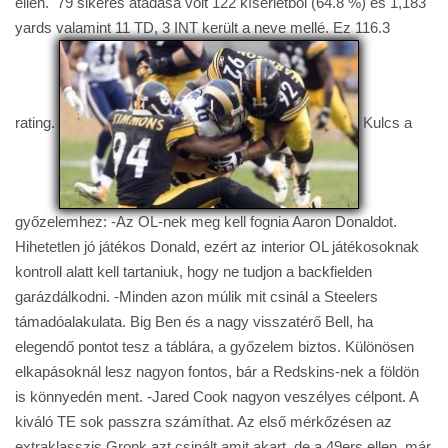
ellen. 79 sikeres átadása volt 122 kísérletből (64.8 %) és 1,183
yards valamint 11 TD, 3 INT került a neve mellé. Ez 116.3
rating.
Kulcs a
győzelemhez: -Az OL-nek meg kell fognia Aaron Donaldot.
Hihetetlen jó játékos Donald, ezért az interior OL játékosoknak
kontroll alatt kell tartaniuk, hogy ne tudjon a backfielden
garázdálkodni. -Minden azon múlik mit csinál a Steelers
támadóalakulata. Big Ben és a nagy visszatérő Bell, ha
elegendő pontot tesz a táblára, a győzelem biztos. Különösen
elkapásoknál lesz nagyon fontos, bár a Redskins-nek a földön
is könnyedén ment. -Jared Cook nagyon veszélyes célpont. A
kiváló TE sok passzra számíthat. Az első mérkőzésen az
extraklasszis Gronk azt csinált amit akart, de a 49ers ellen, már