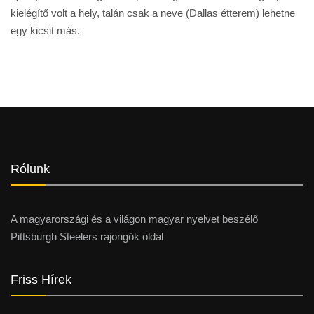
kielégítő volt a hely, talán csak a neve (Dallas étterem) lehetne
egy kicsit más.
Rólunk
A magyarországi és a világon magyar nyelvet beszélő
Pittsburgh Steelers rajongók oldal
Friss Hírek