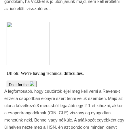
gondolom, ha Vickkel is jó úton járunk majd, nem kell erőltetni
az idő előtti visszatérést.
A legfontosabb, hogy csütörtök éjjel meg kell verni a Ravens-t
ezzel a csoportban előnyre szert tenni velük szemben. Majd az
utána következő 3 meccsből legalább egy 2-1-et kihozni, akkor
a csoportrangadóknak (CIN, CLE) viszonylag nyugodtan
mehetünk neki, Bennel vagy nélküle. A találkozót egyébként egy
új helyen nézte meg a HSN, én azt gondolom minden igényt