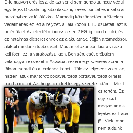
D-je nagyon erős lesz, de azt senki sem gondolta, hogy végül
egy teljes D csata fog kibontakozni, kevés ponttal és inkább a
mezőnyben zajló játékkal. Márpedig köszönhetően a Steelers
védelmének ez lett a helyzet. a Találkozón 1 TD született, azt is
mi értük el. Az ellenfél mindösszesen 2 FG-ig tudott eljutni, és
ez hatalmas dicséret ennek az alakulatnak. Jöjjön a támadósor,
akiktől mindenki többet várt. Mostantól azonban kissé vissza
kell fogni ezt a várakozást. Igen, Ben sérülését próbálom
valahogyan elővezetni. A csapat vezére egy szerelés során a
földön maradt és a térdéhez kapott. Tőle ez teljesen szokatlan,
hiszen láttuk már törött bokával, törött bordával, törött orral is
harcba menni. Az, hogy nem kel fel egy szerelés után....
Most
ez történt. Ez
egy kicsit
megzavarta a
fejeket és hiába
jött Vick, már
nem tudtunk