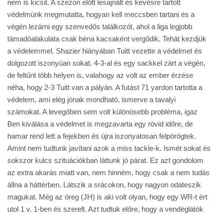
nem is kicsit. A szezon előtt lesajnált és kevésre tartott
védelmünk megmutatta, hogyan kell meccsben tartani és a
végén lezárni egy szenvedős találkozót, ahol a liga legjobb
támadóalakulata csak béna kacsaként vergődik. Tehát kezdjük
a védelemmel. Shazier hiányában Tuitt vezette a védelmet és
dolgozott iszonyúan sokat. 4-3-al és egy sackkel zárt a végén,
de feltűnt több helyen is, valahogy az volt az ember érzése
néha, hogy 2-3 Tuitt van a pályán. A futást 71 yardon tartotta a
védelem, ami elég jónak mondható, ismerve a tavalyi
számokat. A levegőben sem volt különösebb probléma, igaz
Ben kiválása a védelmet is megzavarta egy rövid időre, de
hamar rend lett a fejekben és újra iszonyatosan felpörögtek.
Amint nem tudtunk javítani azok a miss tackle-k. Ismét sokat és
sokszor kulcs szituációkban láttunk jó párat. Ez azt gondolom
az extra akarás miatt van, nem hinném, hogy csak a nem tudás
állna a háttérben. Látszik a srácokon, hogy nagyon odateszik
magukat. Még az öreg (JH) is aki volt olyan, hogy egy WR-t ért
utol 1 v. 1-ben és szerelt. Azt tudtuk előre, hogy a vendéglátók