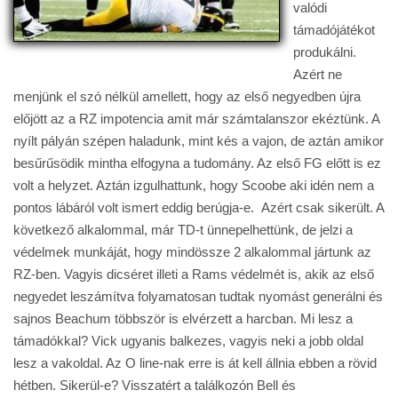
valódi
támadójátékot
produkálni.
Azért ne
menjünk el szó nélkül amellett, hogy az első negyedben újra
előjött az a RZ impotencia amit már számtalanszor ekéztünk. A
nyílt pályán szépen haladunk, mint kés a vajon, de aztán amikor
besűrűsödik mintha elfogyna a tudomány. Az első FG előtt is ez
volt a helyzet. Aztán izgulhattunk, hogy Scoobe aki idén nem a
pontos lábáról volt ismert eddig berúgja-e. Azért csak sikerült. A
következő alkalommal, már TD-t ünnepelhettünk, de jelzi a
védelmek munkáját, hogy mindössze 2 alkalommal jártunk az
RZ-ben. Vagyis dicséret illeti a Rams védelmét is, akik az első
negyedet leszámítva folyamatosan tudtak nyomást generálni és
sajnos Beachum többször is elvérzett a harcban. Mi lesz a
támadókkal? Vick ugyanis balkezes, vagyis neki a jobb oldal
lesz a vakoldal. Az O line-nak erre is át kell állnia ebben a rövid
hétben. Sikerül-e? Visszatért a találkozón Bell és