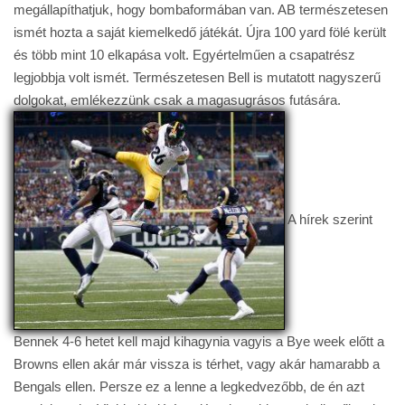
megállapíthatjuk, hogy bombaformában van. AB természetesen
ismét hozta a saját kiemelkedő játékát. Újra 100 yard fölé került
és több mint 10 elkapása volt. Egyértelműen a csapatrész
legjobbja volt ismét. Természetesen Bell is mutatott nagyszerű
dolgokat, emlékezzünk csak a magasugrásos futására.
A hírek szerint
Bennek 4-6 hetet kell majd kihagynia vagyis a Bye week előtt a
Browns ellen akár már vissza is térhet, vagy akár hamarabb a
Bengals ellen. Persze ez a lenne a legkedvezőbb, de én azt