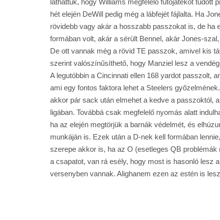
láthattuk, hogy Williams megfelelő futójátékot tudott 
hét elején DeWill pedig még a lábfejét fájlalta. Ha J
rövidebb vagy akár a hosszabb passzokat is, de ha 
formában volt, akár a sérült Bennel, akár Jones-szal
De ott vannak még a rövid TE passzok, amivel kis távo
szerint valószínűsíthető, hogy Manziel lesz a vendé
A legutóbbin a Cincinnati ellen 168 yardot passzolt,
ami egy fontos faktora lehet a Steelers győzelmének.
akkor pár sack után elmehet a kedve a passzoktól, am
ligában. Továbbá csak megfelelő nyomás alatt indul
ha az elején megtörjük a barnák védelmét, és elhúzun
munkáján is. Ezek után a D-nek kell formában lennie,
szerepe akkor is, ha az O (esetleges QB problémák m
a csapatot, van rá esély, hogy most is hasonló lesz a
versenyben vannak. Alighanem ezen az estén is lesz