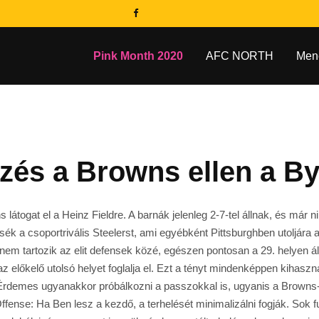
Pink Month 2020
AFC NORTH
Men
zés a Browns ellen a By
látogat el a Heinz Fieldre. A barnák jelenleg 2-7-tel állnak, és már
 a csoportrivális Steelerst, ami egyébként Pittsburghben utoljára 
m tartozik az elit defensek közé, egészen pontosan a 29. helyen ál
 előkelő utolsó helyet foglalja el. Ezt a tényt mindenképpen kihaszn
 Érdemes ugyanakkor próbálkozni a passzokkal is, ugyanis a Browns
ffense: Ha Ben lesz a kezdő, a terhelését minimalizálni fogják. Sok