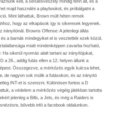
yáznunk kell, a sérülésveszély mindig fenn áll, és a
ehet majd használni a playbookot, és próbálgatni a
ió. Mint láthattuk, Brown múlt héten remek
 ahhoz, hogy az elkapások így is sikeresek legyenek.
 irányítónál. Browns Offense: A jelenlegi állás
és a barnák mindegyiket el is vesztették ezek közül.
pasztalatlansága miatt mindenképpen zavarba hozható,
a sikerül nyomás alatt tartani az irányítójukat,
a 26., addig futás ellen a 12. helyen állunk a
képest. Összegezve, a mérkőzés egyik kulcsa lehet,
e, de nagyon sok múlik a futásokon, és az irányító
etleg INT-et is szerezni. Különösen fontos a D
attuk, a védelem a mérkőzés végéig játékban tartotta
ért jelenleg a Bills, a Jets, és még a Raiders is
snézésre, bővebb infó a facebook oldalunkon.