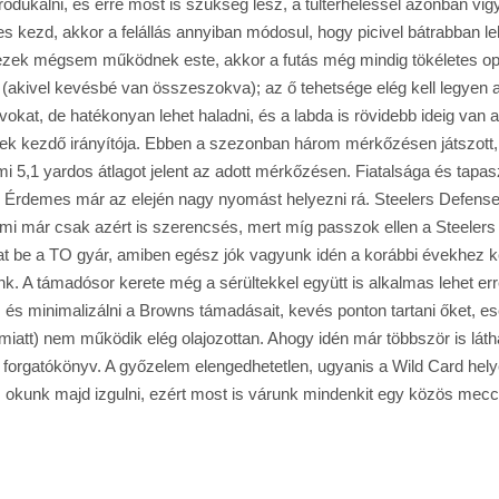
produkálni, és erre most is szükség lesz, a túlterheléssel azonban vig
ones kezd, akkor a felállás annyiban módosul, hogy picivel bátrabban l
ezek mégsem működnek este, akkor a futás még mindig tökéletes opc
, (akivel kevésbé van összeszokva); az ő tehetsége elég kell legyen
kat, de hatékonyan lehet haladni, és a labda is rövidebb ideig van az
gek kezdő irányítója. Ebben a szezonban három mérkőzésen játszott, 
 ami 5,1 yardos átlagot jelent az adott mérkőzésen. Fiatalsága és ta
 Érdemes már az elején nagy nyomást helyezni rá. Steelers Defense: H
i már csak azért is szerencsés, mert míg passzok ellen a Steelers D 
hat be a TO gyár, amiben egész jók vagyunk idén a korábbi évekhez 
k. A támadósor kerete még a sérültekkel együtt is alkalmas lehet err
 és minimalizálni a Browns támadásait, kevés ponton tartani őket, es
iatt) nem működik elég olajozottan. Ahogy idén már többször is láth
 forgatókönyv. A győzelem elengedhetetlen, ugyanis a Wild Card helyek
 okunk majd izgulni, ezért most is várunk mindenkit egy közös mecc