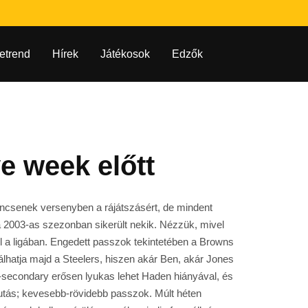
etrend
Hírek
Játékosok
Edzők
e week előtt
 nincsenek versenyben a rájátszásért, de mindent
a 2003-as szezonban sikerült nekik. Nézzük, mivel
l a ligában. Engedett passzok tekintetében a Browns
álhatja majd a Steelers, hiszen akár Ben, akár Jones
-secondary erősen lyukas lehet Haden hiányával, és
 futás; kevesebb-rövidebb passzok. Múlt héten