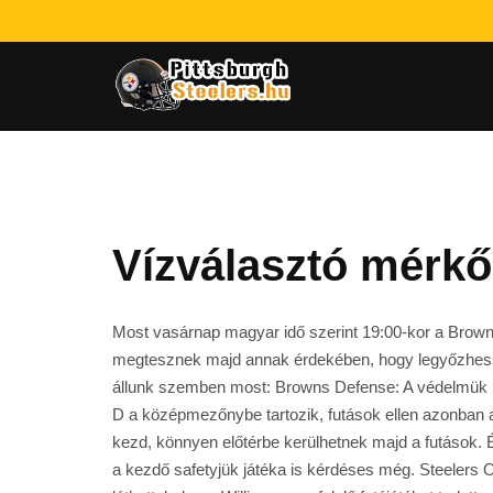
Vízválasztó mérkő
Most vasárnap magyar idő szerint 19:00-kor a Browns 
megtesznek majd annak érdekében, hogy legyőzhessék
állunk szemben most: Browns Defense: A védelmük ne
D a középmezőnybe tartozik, futások ellen azonban az
kezd, könnyen előtérbe kerülhetnek majd a futások.
a kezdő safetyjük játéka is kérdéses még. Steelers O