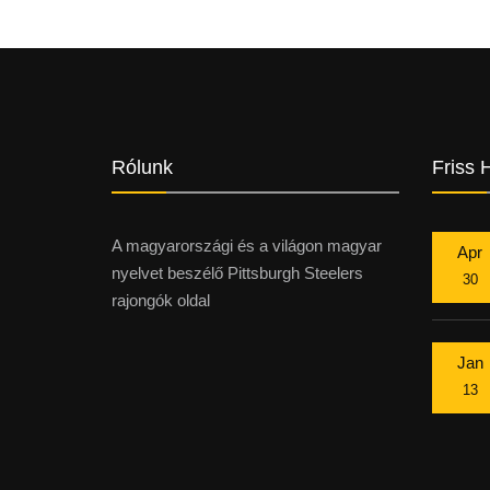
Rólunk
Friss 
A magyarországi és a világon magyar
Apr
nyelvet beszélő Pittsburgh Steelers
30
rajongók oldal
Jan
13