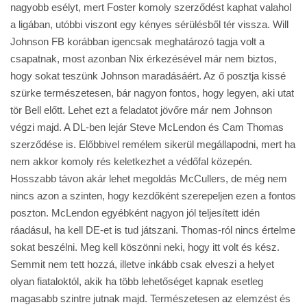
nagyobb esélyt, mert Foster komoly szerződést kaphat valahol
a ligában, utóbbi viszont egy kényes sérülésből tér vissza. Will
Johnson FB korábban igencsak meghatározó tagja volt a
csapatnak, most azonban Nix érkezésével már nem biztos,
hogy sokat teszünk Johnson maradásáért. Az ő posztja kissé
szürke természetesen, bár nagyon fontos, hogy legyen, aki utat
tör Bell előtt. Lehet ezt a feladatot jövőre már nem Johnson
végzi majd. A DL-ben lejár Steve McLendon és Cam Thomas
szerződése is. Előbbivel remélem sikerül megállapodni, mert ha
nem akkor komoly rés keletkezhet a védőfal közepén.
Hosszabb távon akár lehet megoldás McCullers, de még nem
nincs azon a szinten, hogy kezdőként szerepeljen ezen a fontos
poszton. McLendon egyébként nagyon jól teljesített idén
ráadásul, ha kell DE-et is tud játszani. Thomas-ról nincs értelme
sokat beszélni. Meg kell köszönni neki, hogy itt volt és kész.
Semmit nem tett hozzá, illetve inkább csak elveszi a helyet
olyan fiataloktól, akik ha több lehetőséget kapnak esetleg
magasabb szintre jutnak majd. Természetesen az elemzést és