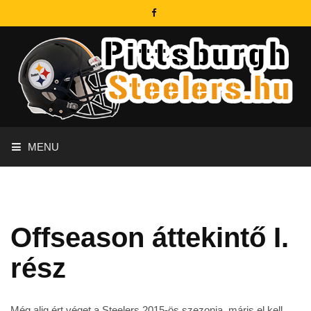
MENU
Offseason áttekintő I.
rész
Még alig ért véget a Steelers 2015-ös szezonja, máris el kell