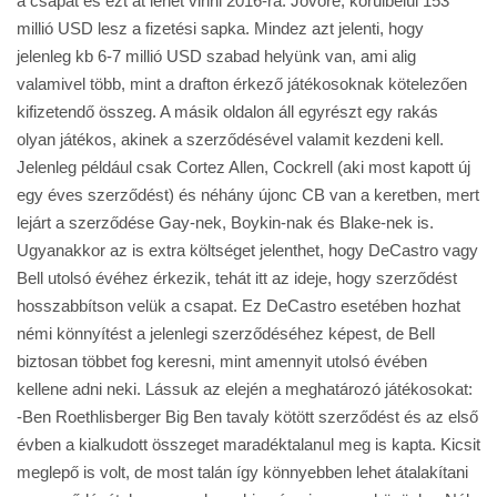
a csapat és ezt át lehet vinni 2016-ra. Jövőre, körülbelül 153
millió USD lesz a fizetési sapka. Mindez azt jelenti, hogy
jelenleg kb 6-7 millió USD szabad helyünk van, ami alig
valamivel több, mint a drafton érkező játékosoknak kötelezően
kifizetendő összeg. A másik oldalon áll egyrészt egy rakás
olyan játékos, akinek a szerződésével valamit kezdeni kell.
Jelenleg például csak Cortez Allen, Cockrell (aki most kapott új
egy éves szerződést) és néhány újonc CB van a keretben, mert
lejárt a szerződése Gay-nek, Boykin-nak és Blake-nek is.
Ugyanakkor az is extra költséget jelenthet, hogy DeCastro vagy
Bell utolsó évéhez érkezik, tehát itt az ideje, hogy szerződést
hosszabbítson velük a csapat. Ez DeCastro esetében hozhat
némi könnyítést a jelenlegi szerződéséhez képest, de Bell
biztosan többet fog keresni, mint amennyit utolsó évében
kellene adni neki. Lássuk az elején a meghatározó játékosokat:
-Ben Roethlisberger Big Ben tavaly kötött szerződést és az első
évben a kialkudott összeget maradéktalanul meg is kapta. Kicsit
meglepő is volt, de most talán így könnyebben lehet átalakítani