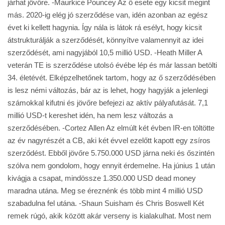
járhat jövőre. -Maurkice Pouncey Az ő esete egy kicsit megint
más. 2020-ig elég jó szerződése van, idén azonban az egész
évet ki kellett hagynia. Így nála is látok rá esélyt, hogy kicsit
átstrukturálják a szerződését, könnyítve valamennyit az idei
szerződését, ami nagyjából 10,5 millió USD. -Heath Miller A
veterán TE is szerződése utolsó évébe lép és már lassan betölti
34. életévét. Elképzelhetőnek tartom, hogy az ő szerződésében
is lesz némi változás, bár az is lehet, hogy hagyják a jelenlegi
számokkal kifutni és jövőre befejezi az aktív pályafutását. 7,1
millió USD-t kereshet idén, ha nem lesz változás a
szerződésében. -Cortez Allen Az elmúlt két évben IR-en töltötte
az év nagyrészét a CB, aki két évvel ezelőtt kapott egy zsíros
szerződést. Ebből jövőre 5.750.000 USD járna neki és őszintén
szólva nem gondolom, hogy ennyit érdemelne. Ha június 1 után
kivágja a csapat, mindössze 1.350.000 USD dead money
maradna utána. Meg se éreznénk és több mint 4 millió USD
szabadulna fel utána. -Shaun Suisham és Chris Boswell Két
remek rúgó, akik között akár verseny is kialakulhat. Most nem