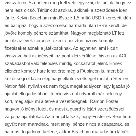
visszatérni. Szerintem meg kell vele egyezni, de tudjuk, hogy ez
nem lesz olcsó. Térjünk át azokra, akiknek a szerződése idén
jár le.
Kelvin Beachum mindössze 1,5 millió USD-t keresett idén
és bár igaz, hogy a szezon első harmada után IR-re került, de
jövőre komoly pénzre számíthat. Nagyon megbízható LT lett
belőle az évek során és ezen a poszton bizony komoly
fizetéseket adnak a játékosoknak. Az egyetlen, ami kicsit
visszavetheti az igényeit, az pont idei sérülése, hiszen az ACL
szakadásból való felépülés mindig kockázatot jelent. Ennek
ellenére komoly harc lehet érte még a FA piacon is, mert bár
közösségi oldalain elég nagy elkötelezettséget mutat a Steelers
Nation felé, nyilván ez nem fogja megakadályozni egy igazán jó
ajánlat elfogadásában. Tomlin viszont udvarolt már neki egy
sort, meglátjuk mi a terve a vezetőségnek. Ramon Foster
nagyon jó idényt futott és most a guard is lejárt szerződéssel
várja az ajánlatokat. Az már jól látszik, hogy Foster és Beachum
együtt nem maradnak, mert annyi pénze nincs a csapatnak, és
ha most fogadnom kellene, akkor Beachum maradására látnék