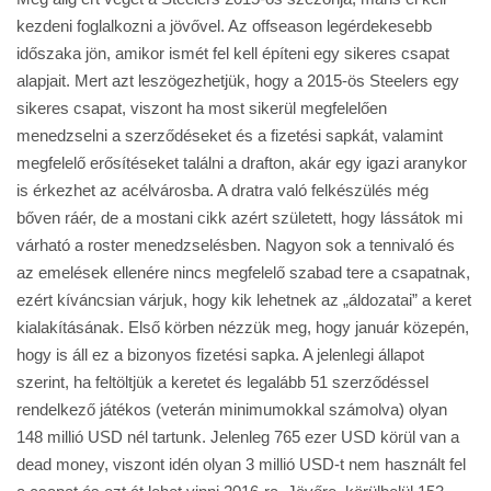
kezdeni foglalkozni a jövővel. Az offseason legérdekesebb
időszaka jön, amikor ismét fel kell építeni egy sikeres csapat
alapjait. Mert azt leszögezhetjük, hogy a 2015-ös Steelers egy
sikeres csapat, viszont ha most sikerül megfelelően
menedzselni a szerződéseket és a fizetési sapkát, valamint
megfelelő erősítéseket találni a drafton, akár egy igazi aranykor
is érkezhet az acélvárosba. A dratra való felkészülés még
bőven ráér, de a mostani cikk azért született, hogy lássátok mi
várható a roster menedzselésben. Nagyon sok a tennivaló és
az emelések ellenére nincs megfelelő szabad tere a csapatnak,
ezért kíváncsian várjuk, hogy kik lehetnek az „áldozatai” a keret
kialakításának. Első körben nézzük meg, hogy január közepén,
hogy is áll ez a bizonyos fizetési sapka. A jelenlegi állapot
szerint, ha feltöltjük a keretet és legalább 51 szerződéssel
rendelkező játékos (veterán minimumokkal számolva) olyan
148 millió USD nél tartunk. Jelenleg 765 ezer USD körül van a
dead money, viszont idén olyan 3 millió USD-t nem használt fel