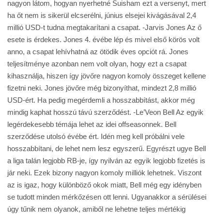
nagyon látom, hogyan nyerhetné Suisham ezt a versenyt, mert
ha őt nem is sikerül elcserélni, június elsejei kivágásával 2,4
millió USD-t tudna megtakarítani a csapat. -Jarvis Jones Az ő
esete is érdekes. Jones 4. évébe lép és mivel első körös volt
anno, a csapat lehívhatná az ötödik éves opciót rá. Jones
teljesítménye azonban nem volt olyan, hogy ezt a csapat
kihasználja, hiszen így jövőre nagyon komoly összeget kellene
fizetni neki. Jones jövőre még bizonyíthat, mindezt 2,8 millió
USD-ért. Ha pedig megérdemli a hosszabbítást, akkor még
mindig kaphat hosszú távú szerződést. -Le’Veon Bell Az egyik
legérdekesebb témája lehet az idei offseasonnek. Bell
szerződése utolsó évébe ért. Idén meg kell próbálni vele
hosszabbítani, de lehet nem lesz egyszerű. Egyrészt ugye Bell
a liga talán legjobb RB-je, így nyilván az egyik legjobb fizetés is
jár neki. Ezek bizony nagyon komoly milliók lehetnek. Viszont
az is igaz, hogy különböző okok miatt, Bell még egy idényben
se tudott minden mérkőzésen ott lenni. Ugyanakkor a sérülései
úgy tűnik nem olyanok, amiből ne lehetne teljes mértékig