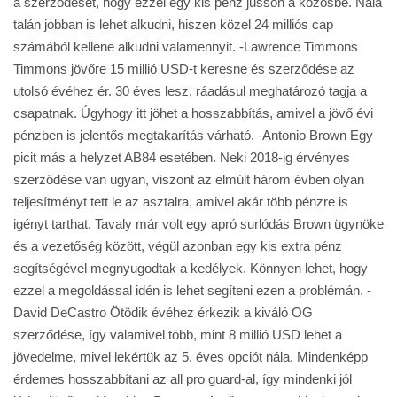
a szerződését, hogy ezzel egy kis pénz jusson a közösbe. Nála
talán jobban is lehet alkudni, hiszen közel 24 milliós cap
számából kellene alkudni valamennyit. -Lawrence Timmons
Timmons jövőre 15 millió USD-t keresne és szerződése az
utolsó évéhez ér. 30 éves lesz, ráadásul meghatározó tagja a
csapatnak. Úgyhogy itt jöhet a hosszabbítás, amivel a jövő évi
pénzben is jelentős megtakarítás várható. -Antonio Brown Egy
picit más a helyzet AB84 esetében. Neki 2018-ig érvényes
szerződése van ugyan, viszont az elmúlt három évben olyan
teljesítményt tett le az asztalra, amivel akár több pénzre is
igényt tarthat. Tavaly már volt egy apró surlódás Brown ügynöke
és a vezetőség között, végül azonban egy kis extra pénz
segítségével megnyugodtak a kedélyek. Könnyen lehet, hogy
ezzel a megoldással idén is lehet segíteni ezen a problémán. -
David DeCastro Ötödik évéhez érkezik a kiváló OG
szerződése, így valamivel több, mint 8 millió USD lehet a
jövedelme, mivel lekértük az 5. éves opciót nála. Mindenképp
érdemes hosszabbítani az all pro guard-al, így mindenki jól